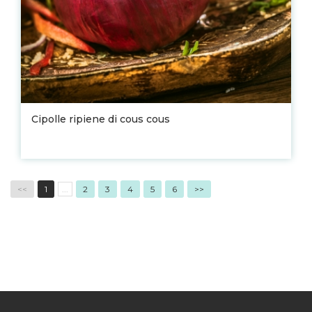
Cipolle ripiene di cous cous
<<
1
...
2
3
4
5
6
>>