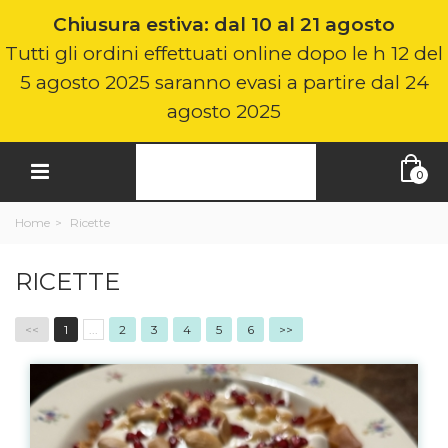
Chiusura estiva: dal 10 al 21 agosto
Tutti gli ordini effettuati online dopo le h 12 del
5 agosto 2025 saranno evasi a partire dal 24
agosto 2025
0
Home
>
Ricette
RICETTE
<<
1
...
2
3
4
5
6
>>