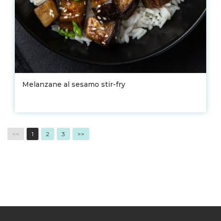
Melanzane al sesamo stir-fry
<<
1
2
3
>>