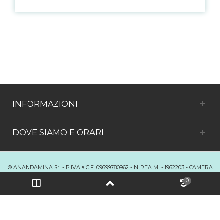
INFORMAZIONI
DOVE SIAMO E ORARI
© ANANDAMINA Srl - P.IVA e C.F. 09699780962 - N. REA MI - 1962203 - CAMERA
DI COMMERCIO DI MILANO
0
Passa alla versione desktop