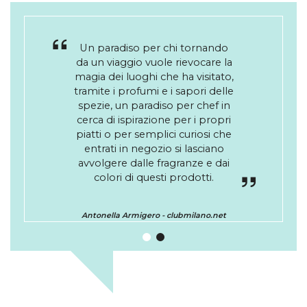
Un paradiso per chi tornando
Da lei vanno a rifornirsi chef
da un viaggio vuole rievocare la
come Bottura, Berton, Alajmo,
magia dei luoghi che ha visitato,
Andrea Provenzani del Liberty,
tramite i profumi e i sapori delle
Daniel Canzian e molti altri
perché a Milano solo Francesca
spezie, un paradiso per chef in
Giorgetti offre un assortimento
cerca di ispirazione per i propri
piatti o per semplici curiosi che
così completo di spezie.
entrati in negozio si lasciano
avvolgere dalle fragranze e dai
Silvia Icardi -
Corriere della Sera
colori di questi prodotti.
Antonella Armigero -
clubmilano.net