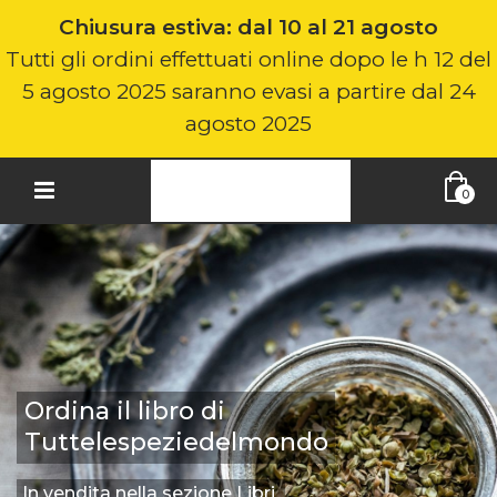
Chiusura estiva: dal 10 al 21 agosto
Tutti gli ordini effettuati online dopo le h 12 del
5 agosto 2025 saranno evasi a partire dal 24
agosto 2025
0
Ordina il libro di
Tuttelespeziedelmondo
In vendita nella sezione Libri