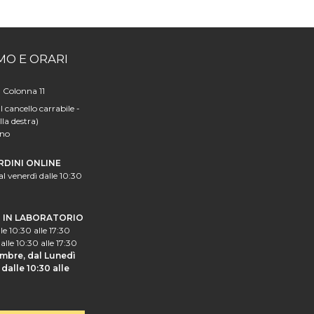
MO E ORARI
a Colonna 11
l cancello carrabile -
lla destra)
ano
RDINI ONLINE
al venerdì dalle 10:30
I IN LABORATORIO
le 10:30 alle 17:30
alle 10:30 alle 17:30
mbre, dal Lunedì
dalle 10:30 alle