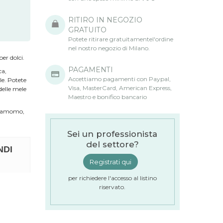
RITIRO IN NEGOZIO
GRATUITO
Potete ritirare gratuitamentel'ordine
nel nostro negozio di Milano.
er dolci.
PAGAMENTI
ca,
Accettiamo pagamenti con Paypal,
ele. Potete
Visa, MasterCard, American Express,
delle mele
Maestro e bonifico bancario
ardamomo,
Sei un professionista
del settore?
NDI
Registrati qui
per richiedere l'accesso al listino
riservato.