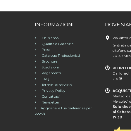
INFORMAZIONI
DOVE SIA
Chi siamo
Via Vittori
Qualità e Garanzie
(entrata da
Press
citofono su
Catalogo Professionisti
20149 Mil
Brochure
Spedizioni
RITIRO O
Pagamenti
Dal lunedì 
alle 18
FAQ
Termini di servizio
Privacy Policy
ACQUIST
Martedì dal
Contattaci
Mercoledì d
Newsletter
Solo dice
Aggiorna le tue preferenze per i
al Sabato 
cookie
17:30