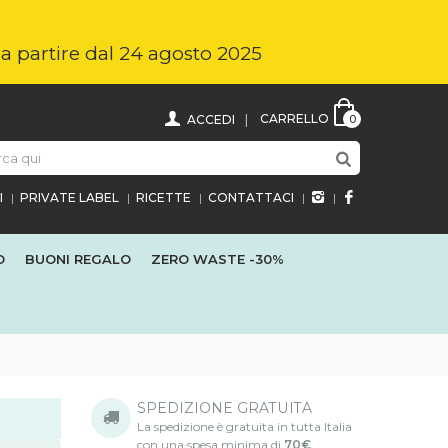
i a partire dal 24 agosto 2025
CARRELLO
ACCEDI
0
I
PRIVATE LABEL
RICETTE
CONTATTACI
O
BUONI REGALO
ZERO WASTE
-30%
SPEDIZIONE GRATUITA
La spedizione è gratuita in tutta Italia
con una spesa minima di
70€