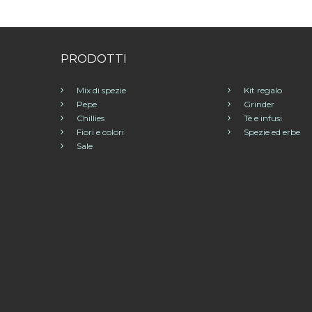
PRODOTTI
Mix di spezie
Kit regalo
Pepe
Grinder
Chillies
Tè e infusi
Fiori e colori
Spezie ed erbe
Sale