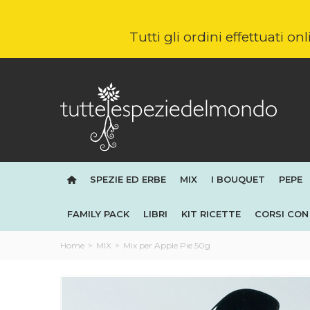
Tutti gli ordini effettuati o
SPEZIE ED ERBE
MIX
I BOUQUET
PEPE
FAMILY PACK
LIBRI
KIT RICETTE
CORSI CON 
Home
>
MIX
>
Mix per Apple Pie 50g