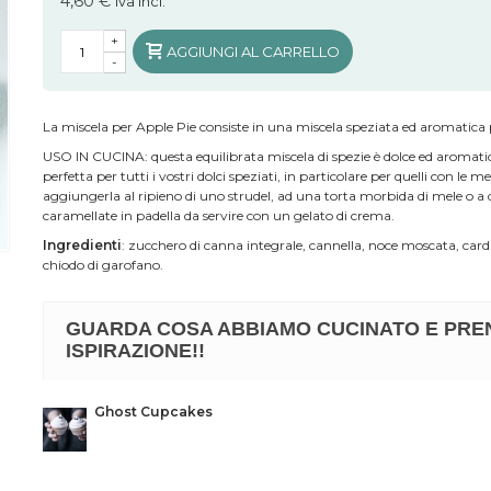
4,60 €
iva incl.
+
AGGIUNGI AL CARRELLO
-
La miscela per Apple Pie consiste in una miscela speziata ed aromatica p
USO IN CUCINA: questa equilibrata miscela di spezie è dolce ed aromati
perfetta per tutti i vostri dolci speziati, in particolare per quelli con le m
aggiungerla al ripieno di uno strudel, ad una torta morbida di mele o a 
caramellate in padella da servire con un gelato di crema.
Ingredienti
: zucchero di canna integrale, cannella, noce moscata, c
chiodo di garofano.
GUARDA COSA ABBIAMO CUCINATO E PRE
ISPIRAZIONE!!
Ghost Cupcakes