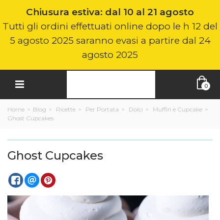
Chiusura estiva: dal 10 al 21 agosto
Tutti gli ordini effettuati online dopo le h 12 del
5 agosto 2025 saranno evasi a partire dal 24
agosto 2025
0
Home
>
Blog
>
Ricette
>
Per Portata
>
Dolci
>
Muffin e Cupcake
>
Ghost Cupcakes
Ghost Cupcakes