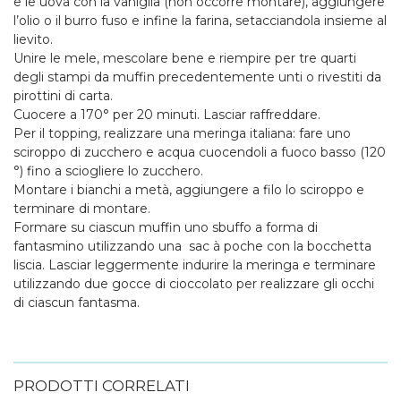
e le uova con la vaniglia (non occorre montare), aggiungere
l’olio o il burro fuso e infine la farina, setacciandola insieme al
lievito.
Unire le mele, mescolare bene e riempire per tre quarti
degli stampi da muffin precedentemente unti o rivestiti da
pirottini di carta.
Cuocere a 170° per 20 minuti. Lasciar raffreddare.
Per il topping, realizzare una meringa italiana: fare uno
sciroppo di zucchero e acqua cuocendoli a fuoco basso (120
°) fino a sciogliere lo zucchero.
Montare i bianchi a metà, aggiungere a filo lo sciroppo e
terminare di montare.
Formare su ciascun muffin uno sbuffo a forma di
fantasmino utilizzando una
sac à poche con la bocchetta
liscia. Lasciar leggermente indurire la meringa e terminare
utilizzando due gocce di cioccolato per realizzare gli occhi
di ciascun fantasma.
PRODOTTI CORRELATI