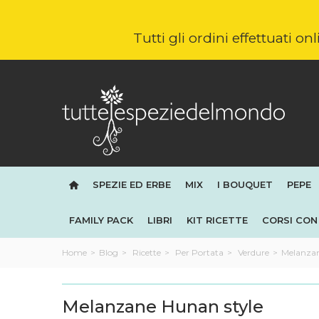
Tutti gli ordini effettuati o
SPEZIE ED ERBE
MIX
I BOUQUET
PEPE
FAMILY PACK
LIBRI
KIT RICETTE
CORSI CON 
Home
>
Blog
>
Ricette
>
Per Portata
>
Verdure
>
Melanzan
Melanzane Hunan style