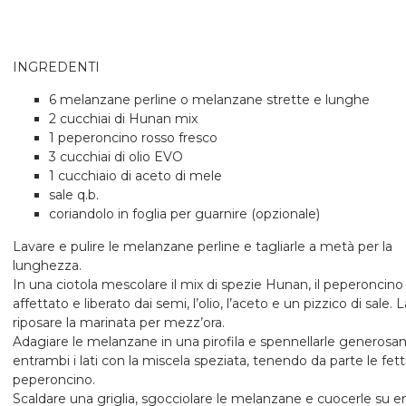
INGREDENTI
6 melanzane perline o melanzane strette e lunghe
2 cucchiai di Hunan mix
1 peperoncino rosso fresco
3 cucchiai di olio EVO
1 cucchiaio di aceto di mele
sale q.b.
coriandolo in foglia per guarnire (opzionale)
Lavare e pulire le melanzane perline e tagliarle a metà per la
lunghezza.
In una ciotola mescolare il mix di spezie Hunan, il peperoncino
affettato e liberato dai semi, l’olio, l’aceto e un pizzico di sale. L
riposare la marinata per mezz’ora.
Adagiare le melanzane in una pirofila e spennellarle generos
entrambi i lati con la miscela speziata, tenendo da parte le fett
peperoncino.
Scaldare una griglia, sgocciolare le melanzane e cuocerle su e