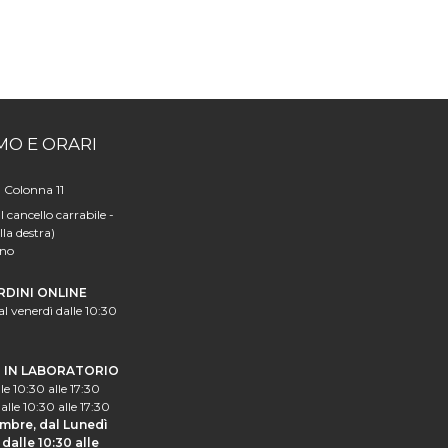
MO E ORARI
a Colonna 11
l cancello carrabile -
lla destra)
ano
RDINI ONLINE
al venerdì dalle 10:30
I IN LABORATORIO
le 10:30 alle 17:30
alle 10:30 alle 17:30
mbre, dal Lunedì
dalle 10:30 alle