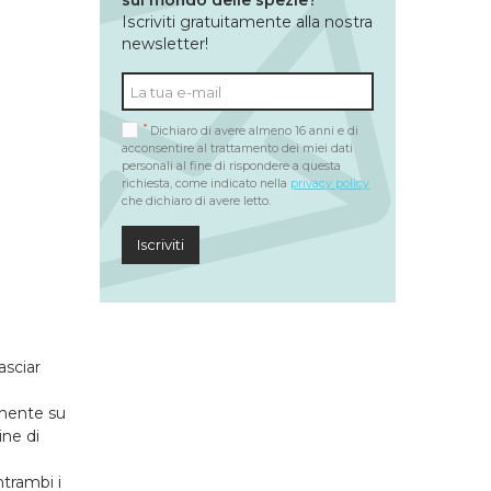
sul mondo delle spezie?
Iscriviti gratuitamente alla nostra
newsletter!
*
Dichiaro di avere almeno 16 anni e di
acconsentire al trattamento dei miei dati
personali al fine di rispondere a questa
richiesta, come indicato nella
privacy policy
che dichiaro di avere letto.
Iscriviti
asciar
amente su
ine di
ntrambi i