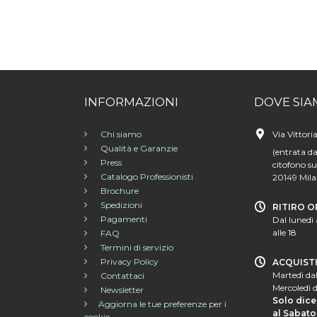
INFORMAZIONI
DOVE SIA
Chi siamo
Via Vittori
Qualità e Garanzie
(entrata da
Press
citofono su
Catalogo Professionisti
20149 Mil
Brochure
Spedizioni
RITIRO O
Pagamenti
Dal lunedì 
alle 18
FAQ
Termini di servizio
Privacy Policy
ACQUIST
Martedì dal
Contattaci
Mercoledì d
Newsletter
Solo dice
Aggiorna le tue preferenze per i
al Sabato 
cookie