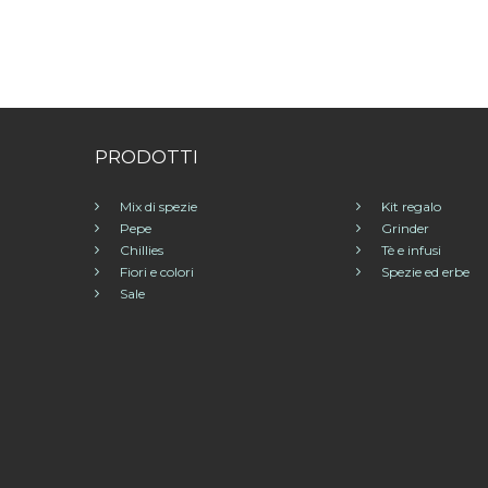
PRODOTTI
Mix di spezie
Kit regalo
Pepe
Grinder
Chillies
Tè e infusi
Fiori e colori
Spezie ed erbe
Sale