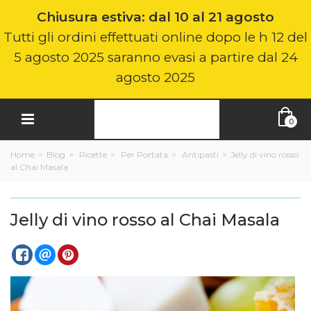
Chiusura estiva: dal 10 al 21 agosto
Tutti gli ordini effettuati online dopo le h 12 del
5 agosto 2025 saranno evasi a partire dal 24
agosto 2025
0
Home
>
Blog
>
Ricette
>
Per Portata
>
Antipasti
>
Jelly di vino rosso
al Chai Masala
Jelly di vino rosso al Chai Masala