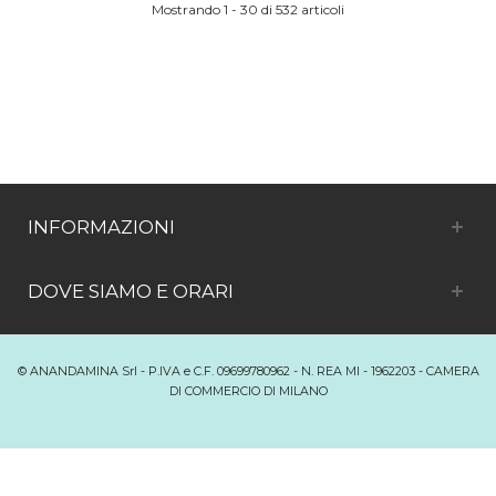
Mostrando 1 - 30 di 532 articoli
INFORMAZIONI
DOVE SIAMO E ORARI
© ANANDAMINA Srl - P.IVA e C.F. 09699780962 - N. REA MI - 1962203 - CAMERA
DI COMMERCIO DI MILANO
Passa alla versione desktop