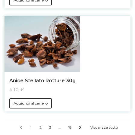
Aggiungi al carrello
Anice Stellato Rotture 30g
4,10 €
Aggiungi al carrello
1
2
3
...
18
Visualizza tutto