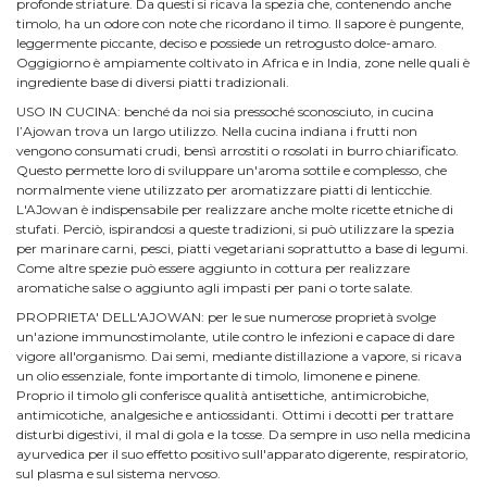
profonde striature. Da questi si ricava la spezia che, contenendo anche
timolo, ha un odore con note che ricordano il timo. Il sapore è pungente,
leggermente piccante, deciso e possiede un retrogusto dolce-amaro.
Oggigiorno è ampiamente coltivato in Africa e in India, zone nelle quali è
ingrediente base di diversi piatti tradizionali.
USO IN CUCINA: benché da noi sia pressoché sconosciuto, in cucina
l’Ajowan trova un largo utilizzo. Nella cucina indiana i frutti non
vengono consumati crudi, bensì arrostiti o rosolati in burro chiarificato.
Questo permette loro di sviluppare un'aroma sottile e complesso, che
normalmente viene utilizzato per aromatizzare piatti di lenticchie.
L'AJowan è indispensabile per realizzare anche molte ricette etniche di
stufati. Perciò, ispirandosi a queste tradizioni, si può utilizzare la spezia
per marinare carni, pesci, piatti vegetariani soprattutto a base di legumi.
Come altre spezie può essere aggiunto in cottura per realizzare
aromatiche salse o aggiunto agli impasti per pani o torte salate.
PROPRIETA' DELL'AJOWAN: per le sue numerose proprietà svolge
un'azione immunostimolante, utile contro le infezioni e capace di dare
vigore all'organismo. Dai semi, mediante distillazione a vapore, si ricava
un olio essenziale, fonte importante di timolo, limonene e pinene.
Proprio il timolo gli conferisce qualità antisettiche, antimicrobiche,
antimicotiche, analgesiche e antiossidanti. Ottimi i decotti per trattare
disturbi digestivi, il mal di gola e la tosse. Da sempre in uso nella medicina
ayurvedica per il suo effetto positivo sull'apparato digerente, respiratorio,
sul plasma e sul sistema nervoso.