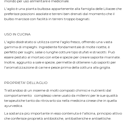
mondo per uso alimentare e medicinale.
L'aglio è una pianta bulbosa appartenente alla famiglia delle Liliacee che
preferisce posizioni assolate e terreni ben drenati dal momento che il
bulbo marcisce con facilità in terreni troppo bagnati.
USO IN CUCINA
L'aglio disidratato si utilizza come l'aglio fresco, offrendo una vasta
gamma di impieghi. Ingrediente fondamentale di molte ricette, è
perfetto per sughi, salse o lunghe cotture tipo stufati e stracotti. Può
essere pestato al mortaio con erbe e spezie per creare saporite marinate.
Inoltre, aggiunto a sale e spezie, permette di ottenere rub saporiti per
l'aromatizzazione di carne e pesce prima della cottura alla griglia.
PROPRIETA' DELL'AGLIO
Trattandosi di un insieme di molti composti chimici e nutrienti dal
comportamento complesso viene usato da millenni per le sue qualità
terapeutiche tanto da ritrovarlo sia nella medicina cinese che in quella
ayurvedica.
La sostanza più importante in esso contenuta è l'allicina, principio attivo
che conferisce proprietà antibiotiche, antibatteriche e antisettiche.