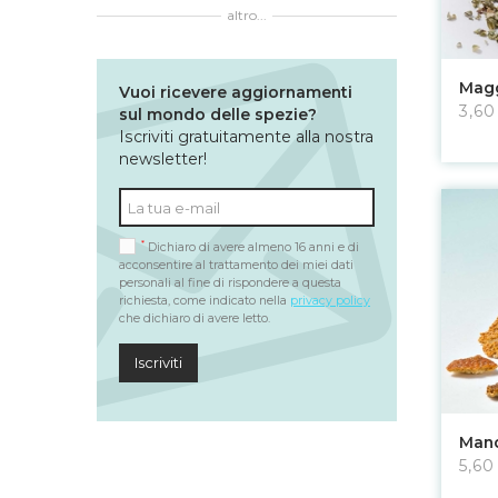
altro...
Magg
Vuoi ricevere aggiornamenti
3,60
sul mondo delle spezie?
Iscriviti gratuitamente alla nostra
newsletter!
*
Dichiaro di avere almeno 16 anni e di
acconsentire al trattamento dei miei dati
personali al fine di rispondere a questa
richiesta, come indicato nella
privacy policy
che dichiaro di avere letto.
Iscriviti
Mand
5,60