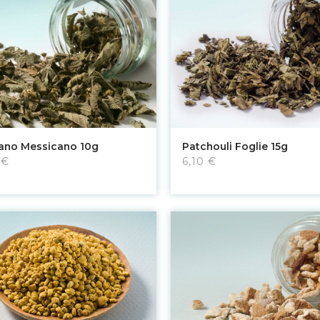
Aggiungi al carrello
Aggiungi al carrello
ano Messicano 10g
Patchouli Foglie 15g
 €
6,10 €