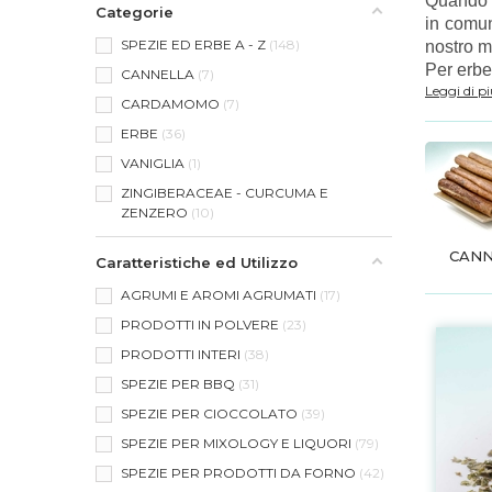
Quando p
Categorie
in comun
SPEZIE ED ERBE A - Z
148
nostro m
Per erbe
CANNELLA
7
Leggi di p
CARDAMOMO
7
ERBE
36
VANIGLIA
1
ZINGIBERACEAE - CURCUMA E
ZENZERO
10
CANN
Caratteristiche ed Utilizzo
AGRUMI E AROMI AGRUMATI
17
PRODOTTI IN POLVERE
23
PRODOTTI INTERI
38
SPEZIE PER BBQ
31
SPEZIE PER CIOCCOLATO
39
SPEZIE PER MIXOLOGY E LIQUORI
79
SPEZIE PER PRODOTTI DA FORNO
42