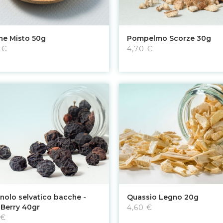
Aggiungi al carrello
Aggiungi al carrello
ine Misto 50g
Pompelmo Scorze 30g
 €
4,70 €
Aggiungi al carrello
Aggiungi al carrello
nolo selvatico bacche -
Quassio Legno 20g
 Berry 40gr
4,60 €
 €