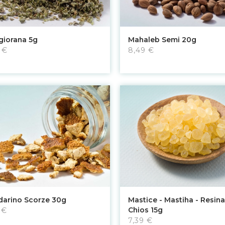
Aggiungi al carrello
Aggiungi al carrello
iorana 5g
Mahaleb Semi 20g
 €
8,49 €
Aggiungi al carrello
Aggiungi al carrello
arino Scorze 30g
Mastice - Mastiha - Resina
Chios 15g
 €
7,39 €