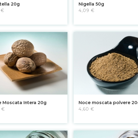
Aggiungi al carrello
Aggiungi al carrello
tella 20g
Nigella 50g
 €
4,09 €
Aggiungi al carrello
Aggiungi al carrello
 Moscata Intera 20g
Noce moscata polvere 20
 €
4,60 €