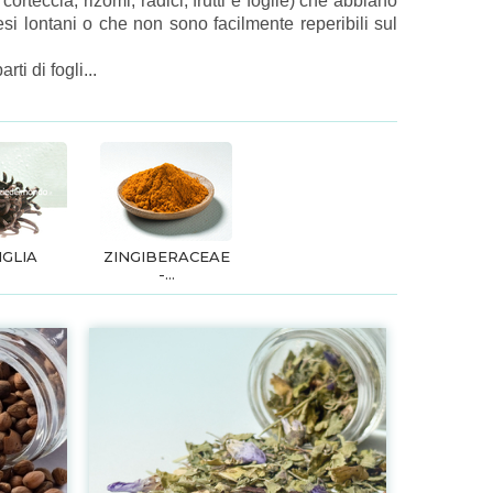
teccia, rizomi, radici, frutti e foglie) che abbiano
esi lontani o che non sono facilmente reperibili sul
i di fogli...
IGLIA
ZINGIBERACEAE
-...