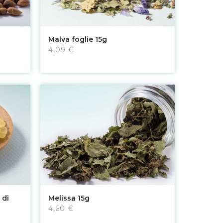
Aggiungi al carrello
Malva foglie 15g
4,09 €
Aggiungi al carrello
 di
Melissa 15g
4,60 €