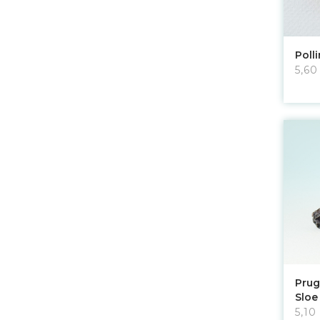
Poll
5,60
Prug
Sloe
5,10