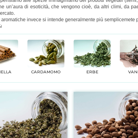
ensiamo alle spezie immaginiamo dei prodotti vegetali (semi, cor
e un’aura di esoticità, che vengono cioè, da altri climi, da pa
ercato.
 aromatiche invece si intende generalmente più semplicemete part
iù
ELLA
CARDAMOMO
ERBE
VAN