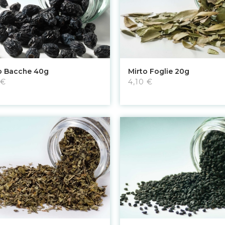
Aggiungi al carrello
Aggiungi al carrello
o Bacche 40g
Mirto Foglie 20g
 €
4,10 €