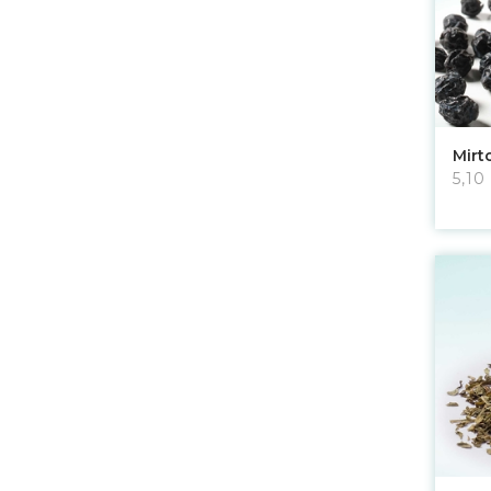
Mirt
5,10