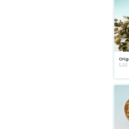
Orig
5,50