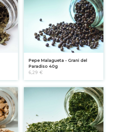
Aggiungi al carrello
Pepe Malagueta - Grani del
Paradiso 40g
6,29 €