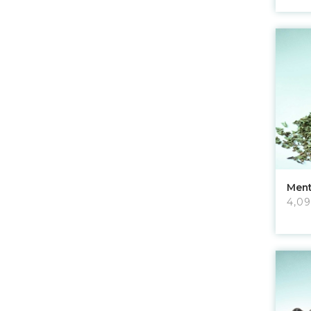
Ment
4,09