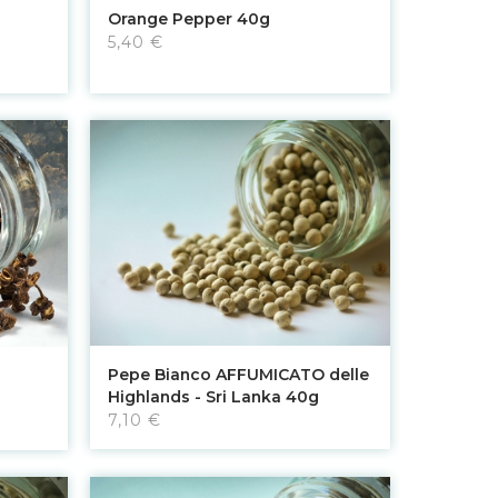
Aggiungi al carrello
Orange Pepper 40g
5,40 €
Aggiungi al carrello
Pepe Bianco AFFUMICATO delle
Highlands - Sri Lanka 40g
7,10 €