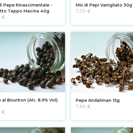
Aggiungi al carrello
Vedi
di Pepe Rinascimentale -
Mix di Pepi Vanigliato 30g
tto Tappo Macina 40g
7,70 €
0 €
Aggiungi al carrello
Aggiungi al carrello
 al Bourbon (Alc. 8,9% Vol)
Pepe Andaliman 15g
7,90 €
 €