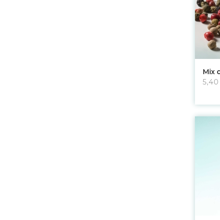
Mix 
5,40