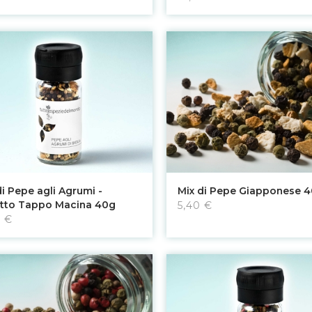
Aggiungi al carrello
Aggiungi al carrello
di Pepe agli Agrumi -
Mix di Pepe Giapponese 
tto Tappo Macina 40g
5,40 €
0 €