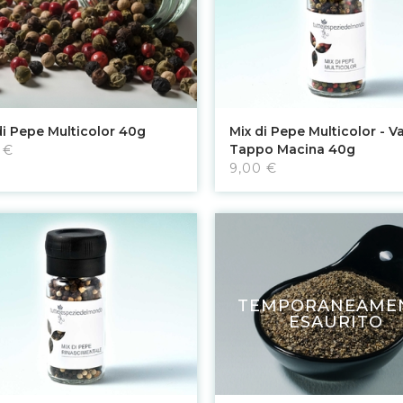
Aggiungi al carrello
Aggiungi al carrello
di Pepe Multicolor 40g
Mix di Pepe Multicolor - V
Tappo Macina 40g
 €
9,00 €
TEMPORANEAME
ESAURITO