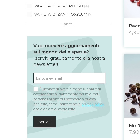
VARIETA' DI PEPE ROSSO
4
VARIETA' DI ZANTHOXYLUM
7
altro...
Bacc
4,90
Vuoi ricevere aggiornamenti
sul mondo delle spezie?
Iscriviti gratuitamente alla nostra
newsletter!
*
Dichiaro di avere almeno 16 anni e di
acconsentire al trattamento dei miei dati
personali al fine di rispondere a questa
richiesta, come indicato nella
privacy policy
che dichiaro di avere letto.
Iscriviti
Mix 
7,90