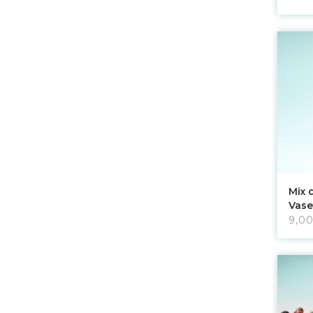
Mix 
Vase
9,0