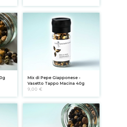
Aggiungi al carrello
40g
Mix di Pepe Giapponese -
Vasetto Tappo Macina 40g
9,00 €