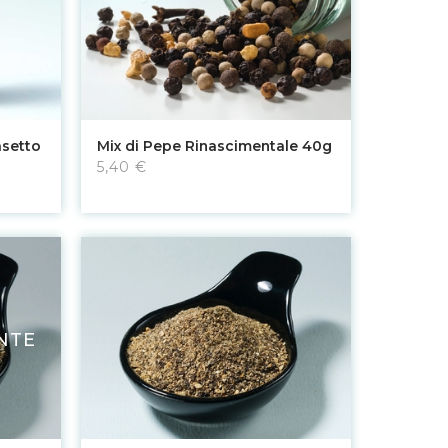
Aggiungi al carrello
asetto
Mix di Pepe Rinascimentale 40g
5,40 €
NTE