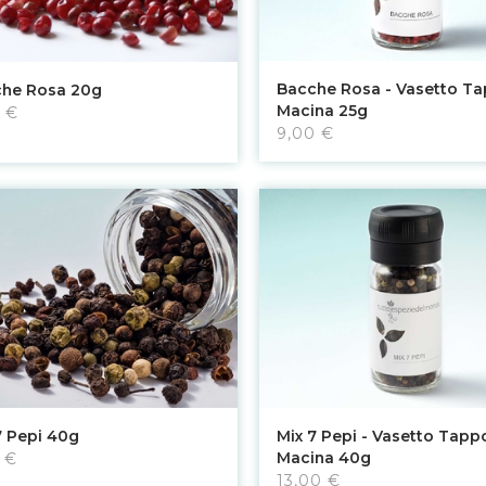
Aggiungi al carrello
Aggiungi al carrello
Bacche Rosa - Vasetto T
he Rosa 20g
Macina 25g
 €
9,00 €
Aggiungi al carrello
Aggiungi al carrello
7 Pepi 40g
Mix 7 Pepi - Vasetto Tapp
Macina 40g
 €
13,00 €