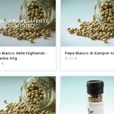
EMPORANEAMENTE
ESAURITO
Vedi
Aggiungi al carrello
 Bianco delle Highlands -
Pepe Bianco di Kampot 4
Lanka 40g
8,10 €
 €