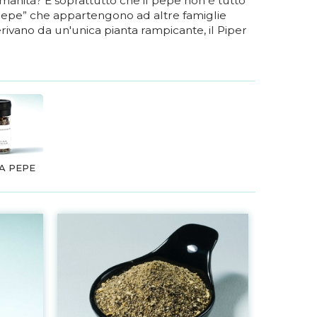
’umanità? E soprattutto che il pepe non è tutto
-pepe” che appartengono ad altre famiglie
erivano da un'unica pianta rampicante, il Piper
A PEPE