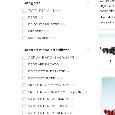
Lo sapev
Categorie
uguale?
TUTTI I PEPI A - Z
69
botanich
nigrum. 
PEPE
41
Leggi di p
BACCHE SIMILPEPE
16
MIX PEPE
12
MACINA PEPE
13
Caratteristiche ed Utilizzo
AGRUMI E AROMI AGRUMATI
12
PE
PEPE AFFUMICATO
2
PRODOTTI IN POLVERE
6
PRODOTTI INTERI
43
SPEZIE PER CIOCCOLATO
17
SPEZIE PER MIXOLOGY E LIQUORI
8
VARIETA' DI PEPE BIANCO
4
VARIETA' DI PEPE LUNGO
6
VARIETA' DI PEPE NERO
21