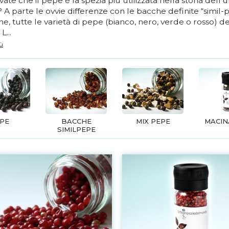
ate che il pepe è la spezia più utilizzata nella storia dell
 A parte le ovvie differenze con le bacche definite “simil
e, tutte le varietà di pepe (bianco, nero, verde o rosso) d
L...
iù
PE
BACCHE
MIX PEPE
MACIN
SIMILPEPE