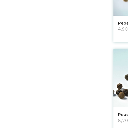
Pepe
4,90
Pep
8,7