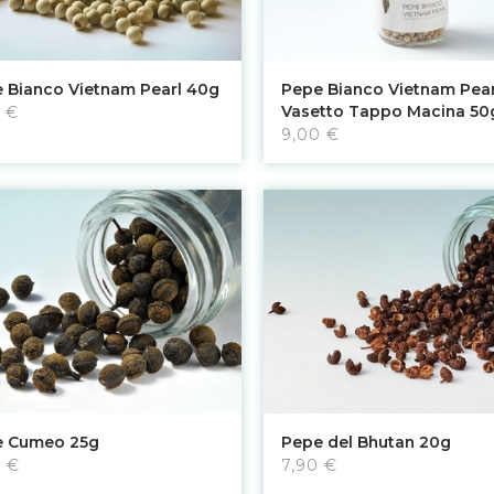
Aggiungi al carrello
Aggiungi al carrello
 Bianco Vietnam Pearl 40g
Pepe Bianco Vietnam Pear
Vasetto Tappo Macina 50
 €
9,00 €
Aggiungi al carrello
Aggiungi al carrello
Pepe del Bhutan 20g
e Cumeo 25g
7,90 €
0 €