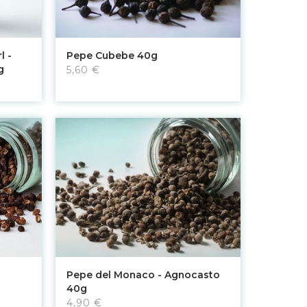
Aggiungi al carrello
l -
Pepe Cubebe 40g
g
5,60 €
Aggiungi al carrello
Pepe del Monaco - Agnocasto
40g
4,90 €