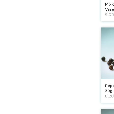
Mix 
Vase
9,0
Pepe
30g
8,20