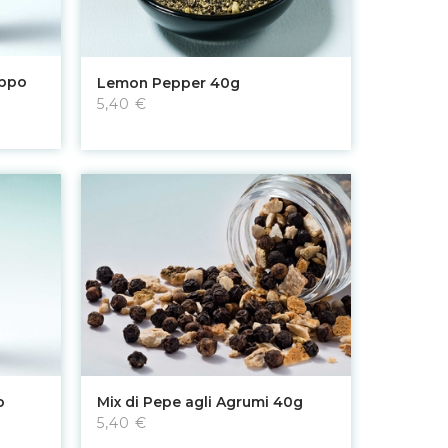
Aggiungi al carrello
appo
Lemon Pepper 40g
5,40 €
Aggiungi al carrello
o
Mix di Pepe agli Agrumi 40g
5,40 €