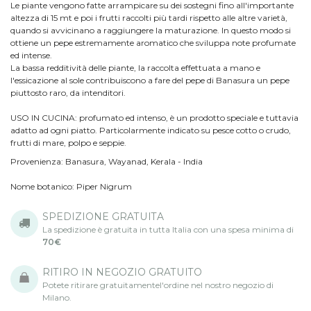
Le piante vengono fatte arrampicare su dei sostegni fino all'importante
altezza di 15 mt e poi i frutti raccolti più tardi rispetto alle altre varietà,
quando si avvicinano a raggiungere la maturazione. In questo modo si
ottiene un pepe estremamente aromatico che sviluppa note profumate
ed intense.
La bassa redditività delle piante, la raccolta effettuata a mano e
l'essicazione al sole contribuiscono a fare del pepe di Banasura un pepe
piuttosto raro, da intenditori.
USO IN CUCINA: profumato ed intenso, è un prodotto speciale e tuttavia
adatto ad ogni piatto. Particolarmente indicato su pesce cotto o crudo,
frutti di mare, polpo e seppie.
Provenienza: Banasura, Wayanad, Kerala - India
Nome botanico:
Piper Nigrum
SPEDIZIONE GRATUITA
La spedizione è gratuita in tutta Italia con una spesa minima di
70€
RITIRO IN NEGOZIO GRATUITO
Potete ritirare gratuitamentel'ordine nel nostro negozio di
Milano.