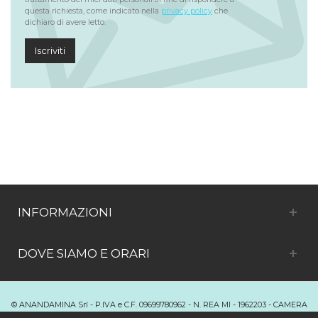
questa richiesta, come indicato nella
privacy policy
che
dichiaro di avere letto.
Iscriviti
INFORMAZIONI
DOVE SIAMO E ORARI
© ANANDAMINA Srl - P.IVA e C.F. 09699780962 - N. REA MI - 1962203 - CAMERA
DI COMMERCIO DI MILANO