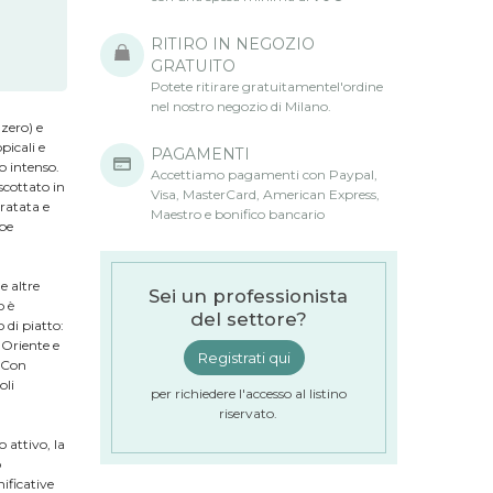
RITIRO IN NEGOZIO
GRATUITO
Potete ritirare gratuitamentel'ordine
nel nostro negozio di Milano.
nzero) e
picali e
PAGAMENTI
o intenso.
Accettiamo pagamenti con Paypal,
scottato in
Visa, MasterCard, American Express,
dratata e
Maestro e bonifico bancario
bbe
e altre
Sei un professionista
o è
del settore?
 di piatto:
n Oriente e
Registrati qui
 Con
oli
per richiedere l'accesso al listino
riservato.
attivo, la
o
ificative