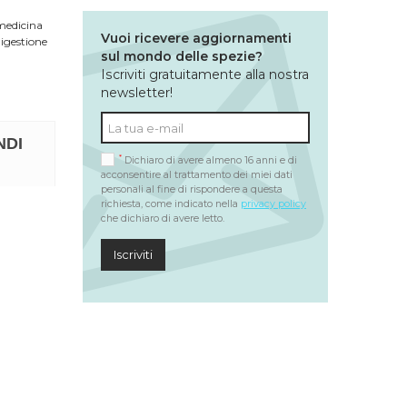
 medicina
Vuoi ricevere aggiornamenti
digestione
sul mondo delle spezie?
Iscriviti gratuitamente alla nostra
newsletter!
NDI
*
Dichiaro di avere almeno 16 anni e di
acconsentire al trattamento dei miei dati
personali al fine di rispondere a questa
richiesta, come indicato nella
privacy policy
che dichiaro di avere letto.
Iscriviti