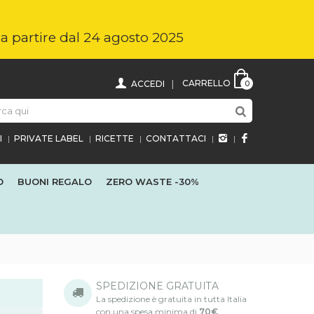
i a partire dal 24 agosto 2025
CARRELLO
ACCEDI
0
I
PRIVATE LABEL
RICETTE
CONTATTACI
O
BUONI REGALO
ZERO WASTE
-30%
SPEDIZIONE GRATUITA
La spedizione è gratuita in tutta Italia
con una spesa minima di
70€