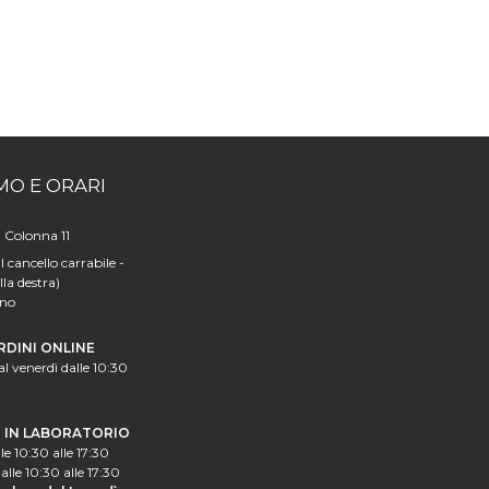
MO E ORARI
a Colonna 11
l cancello carrabile -
lla destra)
ano
RDINI ONLINE
al venerdì dalle 10:30
I IN LABORATORIO
le 10:30 alle 17:30
alle 10:30 alle 17:30