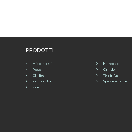
PRODOTTI
Mix di spezie
Kit regalo
Pepe
Grinder
Chillies
Tè e infusi
Fiori e colori
Spezie ed erbe
Sale