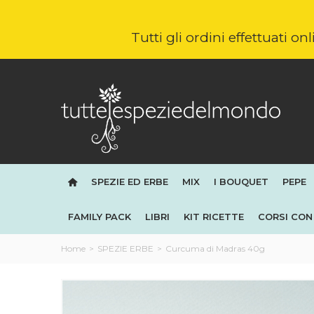
Tutti gli ordini effettuati o
SPEZIE ED ERBE
MIX
I BOUQUET
PEPE
FAMILY PACK
LIBRI
KIT RICETTE
CORSI CON 
Home
>
SPEZIE ERBE
>
Curcuma di Madras 40g