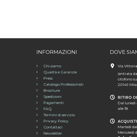
INFORMAZIONI
DOVE SIA
Chi siamo
Via Vittori
Qualità e Garanzie
(entrata da
Press
citofono su
Catalogo Professionisti
20149 Mil
Brochure
Spedizioni
RITIRO O
Pagamenti
Dal lunedì 
alle 18
FAQ
Termini di servizio
Privacy Policy
ACQUIST
Martedì dal
Contattaci
Mercoledì d
Newsletter