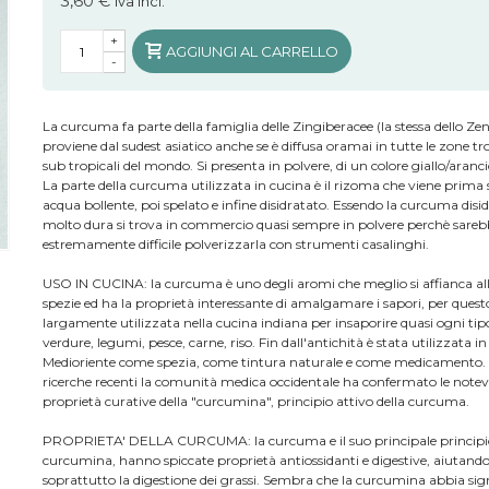
3,60 €
iva incl.
+
AGGIUNGI AL CARRELLO
-
La curcuma fa parte della famiglia delle Zingiberacee (la stessa dello Ze
proviene dal sudest asiatico anche se è diffusa oramai in tutte le zone tro
sub tropicali del mondo. Si presenta in polvere, di un colore giallo/aranci
La parte della curcuma utilizzata in cucina è il rizoma che viene prima 
acqua bollente, poi spelato e infine disidratato. Essendo la curcuma disi
molto dura si trova in commercio quasi sempre in polvere perchè sare
estremamente difficile polverizzarla con strumenti casalinghi.
USO IN CUCINA: la curcuma è uno degli aromi che meglio si affianca all
spezie ed ha la proprietà interessante di amalgamare i sapori, per quest
largamente utilizzata nella cucina indiana per insaporire quasi ogni tipo
verdure, legumi, pesce, carne, riso. Fin dall'antichità è stata utilizzata i
Medioriente come spezia, come tintura naturale e come medicamento.
ricerche recenti la comunità medica occidentale ha confermato le notev
proprietà curative della "curcumina", principio attivo della curcuma.
PROPRIETA' DELLA CURCUMA: la curcuma e il suo principale principio 
curcumina, hanno spiccate proprietà antiossidanti e digestive, aiutand
soprattutto la digestione dei grassi. Sembra che la curcumina abbia sign