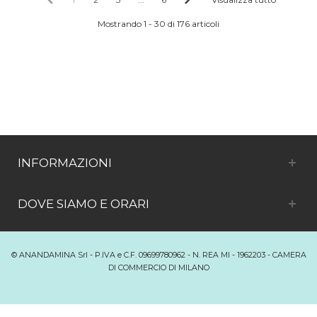
Mostrando 1 - 30 di 176 articoli
INFORMAZIONI
DOVE SIAMO E ORARI
© ANANDAMINA Srl - P.IVA e C.F. 09699780962 - N. REA MI - 1962203 - CAMERA
DI COMMERCIO DI MILANO
Passa alla versione desktop