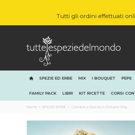
Tutti gli ordini effettuati o
SPEZIE ED ERBE
MIX
I BOUQUET
PEPE
FAMILY PACK
LIBRI
KIT RICETTE
CORSI CON 
Home
>
SPEZIE ERBE
>
Combava Scorze in Polvere 20g