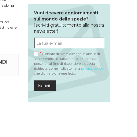
si abbina
Vuoi ricevere aggiornamenti
sul mondo delle spezie?
n buon
Iscriviti gratuitamente alla nostra
atti, viene
newsletter!
*
Dichiaro di avere almeno 16 anni e di
acconsentire al trattamento dei miei dati
NDI
personali al fine di rispondere a questa
richiesta, come indicato nella
privacy policy
che dichiaro di avere letto.
Iscriviti