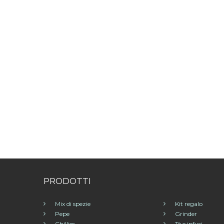
PRODOTTI
Mix di spezie
Kit regalo
Pepe
Grinder
Chillies
Tè e infusi