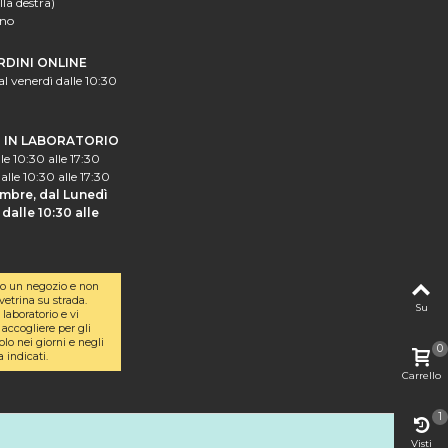
lla destra)
ano
RDINI ONLINE
al venerdì dalle 10:30
I IN LABORATORIO
le 10:30 alle 17:30
alle 10:30 alle 17:30
mbre, dal Lunedì
dalle 10:30 alle
o un negozio e non
etrina su strada.
Su
laboratorio e vi
accogliere per gli
olo nei giorni e negli
0
a indicati.
Carrello
1
Visti