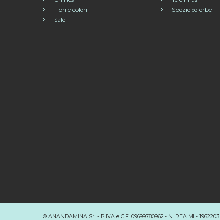
Fiori e colori
Spezie ed erbe
Sale
© ANANDAMINA Srl - P.IVA e C.F. 09699780962 - N. REA MI - 1962