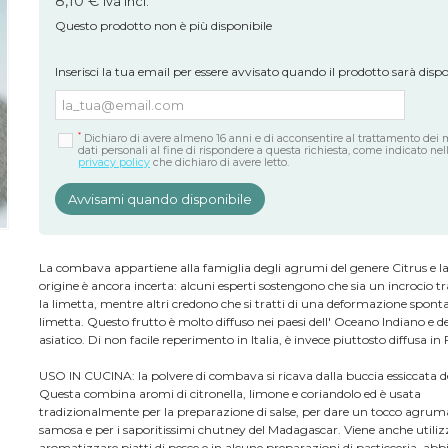
8,10 €
iva incl.
Questo prodotto non è più disponibile
Inserisci la tua email per essere avvisato quando il prodotto sarà dispo
*
Dichiaro di avere almeno 16 anni e di acconsentire al trattamento dei 
dati personali al fine di rispondere a questa richiesta, come indicato nel
privacy policy
che dichiaro di avere letto.
Avvisami quando disponibile
La combava appartiene alla famiglia degli agrumi del genere Citrus e l
origine è ancora incerta: alcuni esperti sostengono che sia un incrocio tra
la limetta, mentre altri credono che si tratti di una deformazione spont
limetta. Questo frutto è molto diffuso nei paesi dell' Oceano Indiano e de
asiatico. Di non facile reperimento in Italia, è invece piuttosto diffusa in 
USO IN CUCINA: la polvere di combava si ricava dalla buccia essiccata de
Questa combina aromi di citronella, limone e coriandolo ed è usata
tradizionalmente per la preparazione di salse, per dare un tocco agruma
samosa e per i saporitissimi chutney del Madagascar. Viene anche utiliz
aromatizzare piatti di pesce e in alcune preparazioni di pasticceria, abb