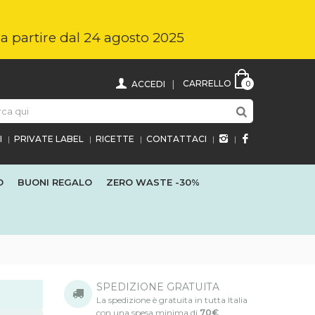
i a partire dal 24 agosto 2025
CARRELLO
ACCEDI
0
I
PRIVATE LABEL
RICETTE
CONTATTACI
O
BUONI REGALO
ZERO WASTE
-30%
SPEDIZIONE GRATUITA
La spedizione è gratuita in tutta Italia
con una spesa minima di
70€