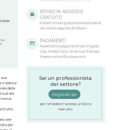
RITIRO IN NEGOZIO
GRATUITO
nibile:
Potete ritirare gratuitamentel'ordine
nel nostro negozio di Milano.
PAGAMENTI
miei
la
Accettiamo pagamenti con Paypal,
Visa, MasterCard, American Express,
Maestro e bonifico bancario
Sei un professionista
a sua
 il cedro e
del settore?
anea della
l sud-est
Registrati qui
Francia.
per richiedere l'accesso al listino
l frutto.
riservato.
to alle
zata per
inata al