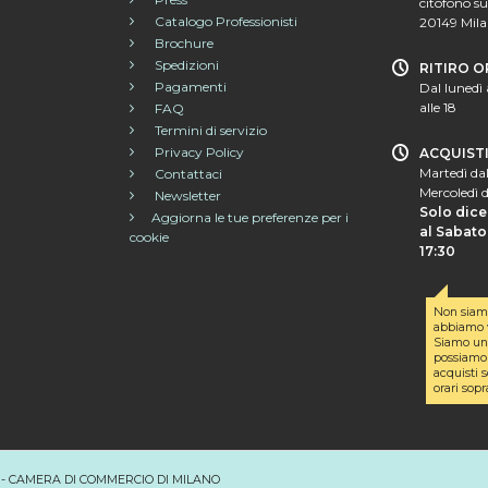
citofono su
Catalogo Professionisti
20149 Mil
Brochure
Spedizioni
RITIRO O
Pagamenti
Dal lunedì 
alle 18
FAQ
Termini di servizio
Privacy Policy
ACQUIST
Martedì dal
Contattaci
Mercoledì d
Newsletter
Solo dice
Aggiorna le tue preferenze per i
al Sabato 
cookie
17:30
Non siam
abbiamo v
Siamo un 
possiamo 
acquisti s
orari sopr
203 - CAMERA DI COMMERCIO DI MILANO