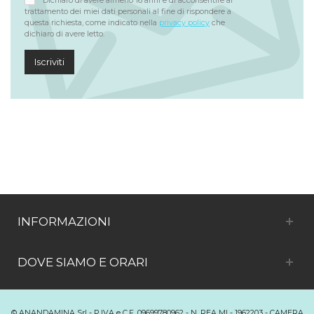
Dichiaro di avere almeno 16 anni e di acconsentire al
trattamento dei miei dati personali al fine di rispondere a
questa richiesta, come indicato nella
privacy policy
che
dichiaro di avere letto.
Iscriviti
INFORMAZIONI
DOVE SIAMO E ORARI
© ANANDAMINA Srl - P.IVA e C.F. 09699780962 - N. REA MI - 1962203 - CAMERA