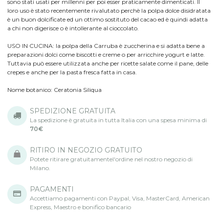
sono stati usati per millenni per poi esser praticamente dimenticati. Il
loro uso è stato recentemente rivalutato perchè la polpa dolce disidratata
è un buon dolcificate ed un ottimo sostituto del cacao ed è quindi adatta
a chi non digerisce o è intollerante al cioccolato.
USO IN CUCINA: la polpa della Carruba è zuccherina e si adatta bene a
preparazioni dolci come biscotti e creme o per arricchire yogurt e latte.
Tuttavia può essere utilizzata anche per ricette salate come il pane, delle
crepes e anche per la pasta fresca fatta in casa.
Nome botanico:
Ceratonia Siliqua
SPEDIZIONE GRATUITA
La spedizione è gratuita in tutta Italia con una spesa minima di
70€
RITIRO IN NEGOZIO GRATUITO
Potete ritirare gratuitamentel'ordine nel nostro negozio di
Milano.
PAGAMENTI
Accettiamo pagamenti con Paypal, Visa, MasterCard, American
Express, Maestro e bonifico bancario