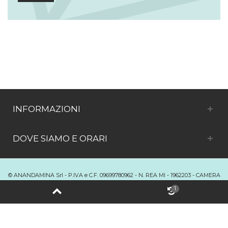
INFORMAZIONI
DOVE SIAMO E ORARI
© ANANDAMINA Srl - P.IVA e C.F. 09699780962 - N. REA MI - 1962203 - CAMERA
DI COMMERCIO DI MILANO
1
Passa alla versione desktop