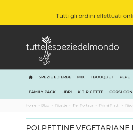
Tutti gli ordini effettuati o
SPEZIE ED ERBE
MIX
I BOUQUET
PEPE
FAMILY PACK
LIBRI
KIT RICETTE
CORSI CON 
Home
>
Blog
>
Ricette
>
Per Portata
>
Primi Piatti
>
Riso
POLPETTINE VEGETARIANE 