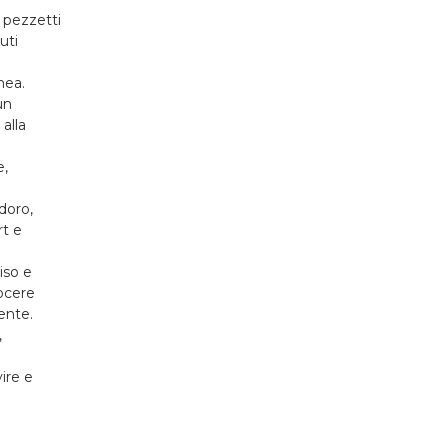
a pezzetti
uti
nea.
un
alla
e,
doro,
rt e
iso e
uocere
ente.
,
vire e