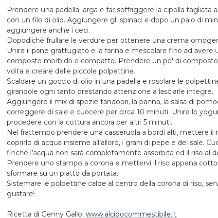
Prendere una padella larga e far soffriggere la cipolla tagliata 
con un filo di olio. Aggiungere gli spinaci e dopo un paio di min
aggiungere anche i ceci.
Dopodiché frullare le verdure per ottenere una crema omoge
Unire il pane grattugiato e la farina e mescolare fino ad avere 
composto morbido e compatto. Prendere un po' di composto 
volta e creare delle piccole polpettine.
Scaldare un goccio di olio in una padella e rosolare le polpettin
girandole ogni tanto prestando attenzione a lasciarle integre.
Aggiungere il mix di spezie tandoori, la panna, la salsa di pomo
correggere di sale e cuocere per circa 10 minuti. Unire lo yogu
procedere con la cottura ancora per altri 5 minuti.
Nel frattempo prendere una casseruola a bordi alti, mettere il r
coprirlo di acqua insieme all’alloro, i grani di pepe e del sale. C
finché l’acqua non sarà completamente assorbita ed il riso al d
Prendere uno stampo a corona e mettervi il riso appena cotto
sformare su un piatto da portata.
Sistemare le polpettine calde al centro della corona di riso, ser
gustare!
Ricetta di Genny Gallo,
www.alcibocommestibile.it