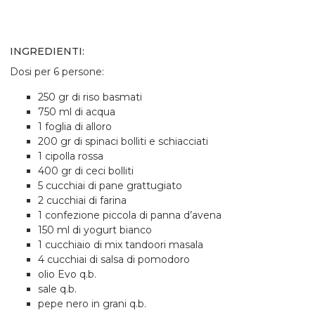
INGREDIENTI:
Dosi per 6 persone:
250 gr di riso basmati
750 ml di acqua
1 foglia di alloro
200 gr di spinaci bolliti e schiacciati
1 cipolla rossa
400 gr di ceci bolliti
5 cucchiai di pane grattugiato
2 cucchiai di farina
1 confezione piccola di panna d’avena
150 ml di yogurt bianco
1 cucchiaio di mix tandoori masala
4 cucchiai di salsa di pomodoro
olio Evo q.b.
sale q.b.
pepe nero in grani q.b.