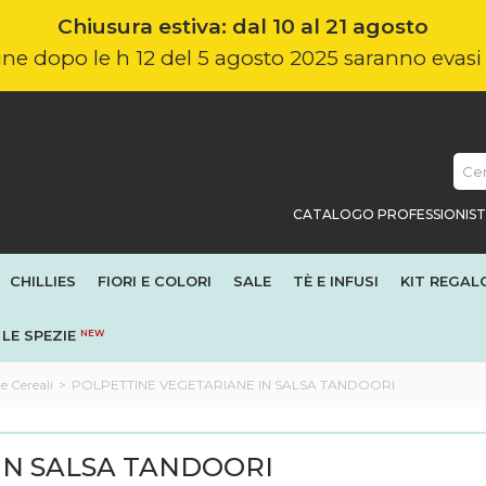
Chiusura estiva: dal 10 al 21 agosto
nline dopo le h 12 del 5 agosto 2025 saranno evas
CATALOGO PROFESSIONIST
CHILLIES
FIORI E COLORI
SALE
TÈ E INFUSI
KIT REGAL
LE SPEZIE
NEW
 e Cereali
>
POLPETTINE VEGETARIANE IN SALSA TANDOORI
IN SALSA TANDOORI