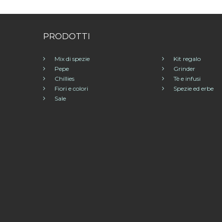
PRODOTTI
Mix di spezie
Kit regalo
Pepe
Grinder
Chillies
Tè e infusi
Fiori e colori
Spezie ed erbe
Sale