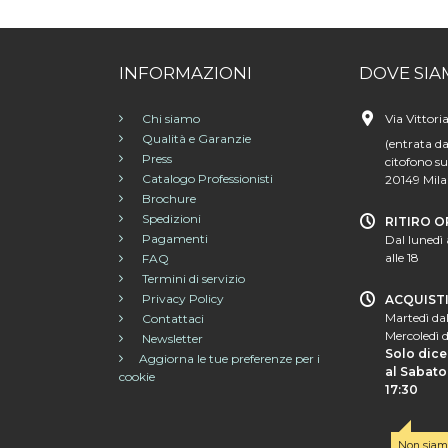
INFORMAZIONI
DOVE SIA
Chi siamo
Via Vittori
Qualità e Garanzie
(entrata da
Press
citofono su
Catalogo Professionisti
20149 Mil
Brochure
Spedizioni
RITIRO O
Pagamenti
Dal lunedì 
alle 18
FAQ
Termini di servizio
Privacy Policy
ACQUIST
Martedì dal
Contattaci
Mercoledì d
Newsletter
Solo dice
Aggiorna le tue preferenze per i
al Sabato 
cookie
17:30
Non siam