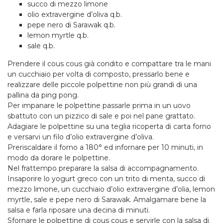
succo di mezzo limone
olio extravergine d’oliva q.b.
pepe nero di Sarawak q.b.
lemon myrtle q.b.
sale q.b.
Prendere il cous cous già condito e compattare tra le mani
un cucchiaio per volta di composto, pressarlo bene e
realizzare delle piccole polpettine non più grandi di una
pallina da ping pong.
Per impanare le polpettine passarle prima in un uovo
sbattuto con un pizzico di sale e poi nel pane grattato.
Adagiare le polpettine su una teglia ricoperta di carta forno
e versarvi un filo d’olio extravergine d’oliva.
Preriscaldare il forno a 180° ed infornare per 10 minuti, in
modo da dorare le polpettine.
Nel frattempo preparare la salsa di accompagnamento.
Insaporire lo yogurt greco con un trito di menta, succo di
mezzo limone, un cucchiaio d’olio extravergine d’olia, lemon
myrtle, sale e pepe nero di Sarawak. Amalgamare bene la
salsa e farla riposare una decina di minuti.
Sfornare le polpettine di cous cous e servirle con la salsa di