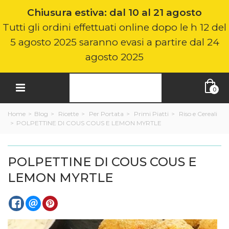
Chiusura estiva: dal 10 al 21 agosto
Tutti gli ordini effettuati online dopo le h 12 del
5 agosto 2025 saranno evasi a partire dal 24
agosto 2025
0
Home
>
Blog
>
Ricette
>
Per Portata
>
Primi Piatti
>
Riso e Cereali
>
POLPETTINE DI COUS COUS E LEMON MYRTLE
POLPETTINE DI COUS COUS E
LEMON MYRTLE