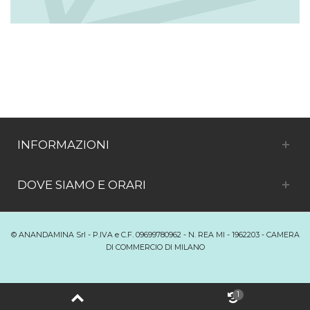
INFORMAZIONI
DOVE SIAMO E ORARI
© ANANDAMINA Srl - P.IVA e C.F. 09699780962 - N. REA MI - 1962203 - CAMERA
DI COMMERCIO DI MILANO
Passa alla versione desktop
1