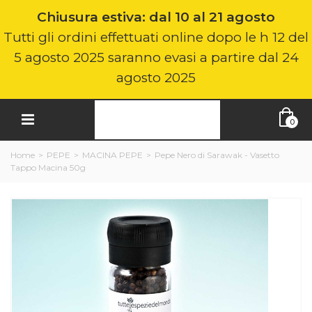
Chiusura estiva: dal 10 al 21 agosto
Tutti gli ordini effettuati online dopo le h 12 del
5 agosto 2025 saranno evasi a partire dal 24
agosto 2025
0
Home
>
PEPE
>
MACINA PEPE
>
Pepe Nero di Sarawak - Vasetto
Tappo Macina 50g