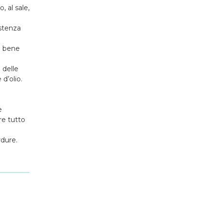
, al sale,
istenza
re bene
 delle
d’olio.
e
ire tutto
rdure.