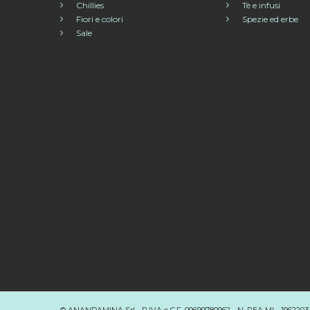
Chillies
Tè e infusi
Fiori e colori
Spezie ed erbe
Sale