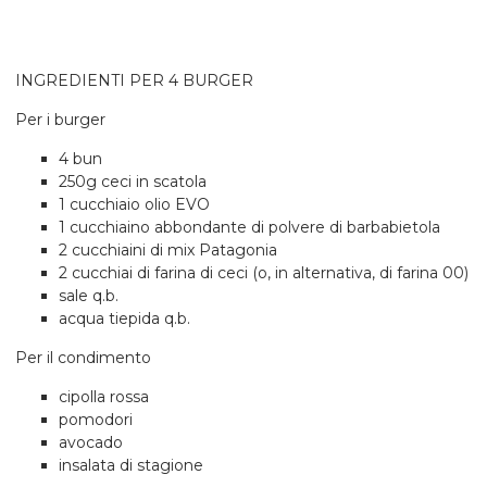
INGREDIENTI PER 4 BURGER
Per i burger
4 bun
250g ceci in scatola
1 cucchiaio olio EVO
1 cucchiaino abbondante di polvere di barbabietola
2 cucchiaini di mix Patagonia
2 cucchiai di farina di ceci (o, in alternativa, di farina 00)
sale q.b.
acqua tiepida q.b.
Per il condimento
cipolla rossa
pomodori
avocado
insalata di stagione