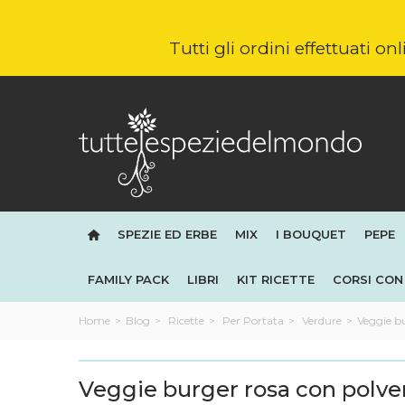
Tutti gli ordini effettuati o
SPEZIE ED ERBE
MIX
I BOUQUET
PEPE
FAMILY PACK
LIBRI
KIT RICETTE
CORSI CON 
Home
>
Blog
>
Ricette
>
Per Portata
>
Verdure
>
Veggie bu
Veggie burger rosa con polve