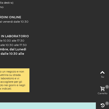
lla destra)
ano
RDINI ONLINE
al venerdì dalle 10:30
I IN LABORATORIO
le 10:30 alle 17:30
alle 10:30 alle 17:30
mbre, dal Lunedì
dalle 10:30 alle
o un negozio e non
etrina su strada.
Su
laboratorio e vi
accogliere per gli
olo nei giorni e negli
0
a indicati.
Carrello
0