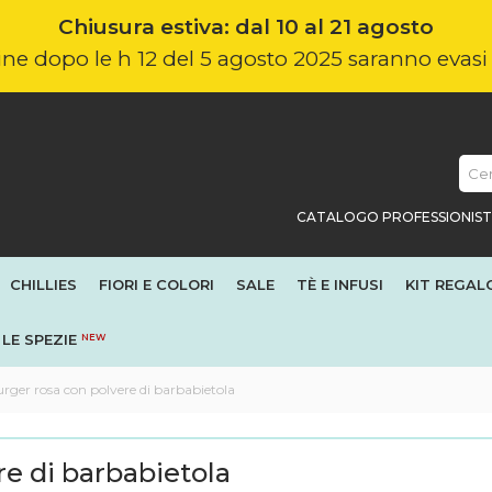
Chiusura estiva: dal 10 al 21 agosto
nline dopo le h 12 del 5 agosto 2025 saranno evas
CATALOGO PROFESSIONIST
CHILLIES
FIORI E COLORI
SALE
TÈ E INFUSI
KIT REGAL
LE SPEZIE
NEW
rger rosa con polvere di barbabietola
re di barbabietola