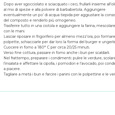
Dopo aver sgocciolato e sciacquato i ceci, frullarli insieme all’olio
al mix di spezie e alla polvere di barbabietola. Aggiungere
eventualmente un po’ di acqua tiepida per aggiustare la cons
del composto e renderlo più omogeneo.
Trasferire tutto in una ciotola e aggiungere la farina, mescola
con le mani.
Lasciar riposare in frigorifero per almeno mezz’ora, poi formare
polpette, schiacciarle per dar loro la forma del burger e ungerle 
Cuocere in forno a 180° C per circa 20/25 minuti.
Verso fine cottura, passare in forno anche i bun per scaldarli.
Nel frattempo, preparare i condimenti: pulire le verdure, scolar
l’insalata e affettare la cipolla, i pomodori e l’avocado, poi cond
a piacere.
Tagliare a metà i bun e farcire i panini con le polpettine e le ve