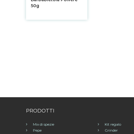
50g
PRODOTTI
Mix di spezie
Kit regalo
Pepe
Grinder