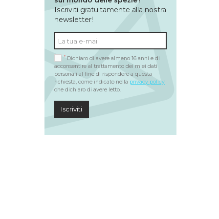
sul mondo delle spezie?
Iscriviti gratuitamente alla nostra
newsletter!
*
Dichiaro di avere almeno 16 anni e di
acconsentire al trattamento dei miei dati
personali al fine di rispondere a questa
richiesta, come indicato nella
privacy policy
che dichiaro di avere letto.
Iscriviti