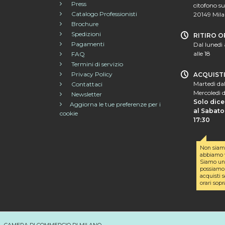
Press
citofono su
Catalogo Professionisti
20149 Mil
Brochure
Spedizioni
RITIRO O
Pagamenti
Dal lunedì 
alle 18
FAQ
Termini di servizio
Privacy Policy
ACQUIST
Martedì dal
Contattaci
Mercoledì d
Newsletter
Solo dice
Aggiorna le tue preferenze per i
al Sabato 
cookie
17:30
Non siam
abbiamo v
Siamo un 
possiamo 
acquisti s
orari sopr