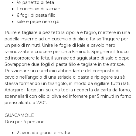
½ panetto di feta
1 cucchiaio di sumac
6 fogli di pasta fillo
sale e pepe nero q.b.
Pulire e tagliare a pezzetti la cipolla e l’aglio, mettere in una
padella insieme ad un cucchiaio di olio e far soffriggere per
un paio di minuti. Unire le foglie di kale e cavolo nero
sminuzzate e cuocere per circa 5 minuti. Spegnere il fuoco
ed incorporare la feta, il sumac ed aggiustare di sale e pepe.
Sovrapporre due fogli di pasta fillo e tagliare in tre strisce.
Posizionare un cucchiaio abbondante del composto di
cavolo nell’angolo di una striscia di pasta e ripiegare su sè
stessa formando un triangolo, in modo da sigillare tutti i lati.
Adagiare i fagottini su una teglia ricoperta da carta da forno,
spennellarli con olio di oliva ed infornare per 5 minuti in forno
preriscaldato a 220°.
GUACAMOLE
Dosi per 4 persone
2 avocado grandi e maturi