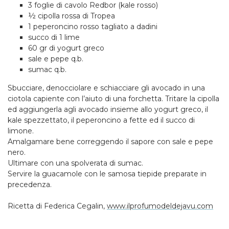
3 foglie di cavolo Redbor (kale rosso)
½ cipolla rossa di Tropea
1 peperoncino rosso tagliato a dadini
succo di 1 lime
60 gr di yogurt greco
sale e pepe q.b.
sumac q.b.
Sbucciare, denocciolare e schiacciare gli avocado in una
ciotola capiente con l’aiuto di una forchetta. Tritare la cipolla
ed aggiungerla agli avocado insieme allo yogurt greco, il
kale spezzettato, il peperoncino a fette ed il succo di
limone.
Amalgamare bene correggendo il sapore con sale e pepe
nero.
Ultimare con una spolverata di sumac.
Servire la guacamole con le samosa tiepide preparate in
precedenza.
Ricetta di Federica Cegalin,
www.ilprofumodeldejavu.com