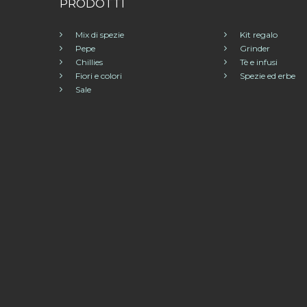
PRODOTTI
Mix di spezie
Kit regalo
Pepe
Grinder
Chillies
Tè e infusi
Fiori e colori
Spezie ed erbe
Sale