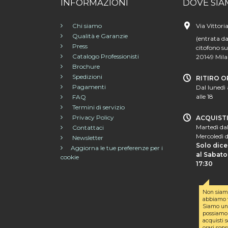
INFORMAZIONI
DOVE SIA
Chi siamo
Via Vittori
Qualità e Garanzie
(entrata da
Press
citofono su
Catalogo Professionisti
20149 Mil
Brochure
Spedizioni
RITIRO O
Pagamenti
Dal lunedì 
alle 18
FAQ
Termini di servizio
Privacy Policy
ACQUIST
Martedì dal
Contattaci
Mercoledì d
Newsletter
Solo dice
Aggiorna le tue preferenze per i
al Sabato 
cookie
17:30
Non siam
abbiamo v
Siamo un 
possiamo 
acquisti s
orari sopr