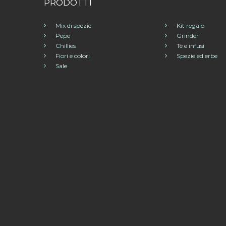
PRODOTTI
Mix di spezie
Kit regalo
Pepe
Grinder
Chillies
Tè e infusi
Fiori e colori
Spezie ed erbe
Sale