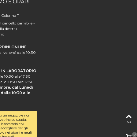
MO E ORARI
a Colonna 11
l cancello carrabile -
lla destra)
ano
RDINI ONLINE
al venerdì dalle 10:30
I IN LABORATORIO
le 10:30 alle 17:30
alle 10:30 alle 17:30
mbre, dal Lunedì
dalle 10:30 alle
o un negozio e non
etrina su strada.
Su
laboratorio e vi
accogliere per gli
olo nei giorni e negli
0
a indicati.