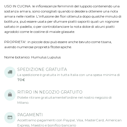
USO IN CUCINA: le infiorescenze femminili del luppolo contenendo una
sostanza amara, sono consigliati quando si desidera ottenere una nota
amara nelle ricette. L'infusione dei fiori ottenuta dopo qualche minuto di
bollitura, può essere usata per sfumare piatti saporiti quali un rognone
saltato in padella, o per controbilanciare la nota dolce di alcuni piatti
agrodolci come le costine di maiale glassate.
PROPRIETA': in piccole dosi può essere anche bevuto come tisana,
avendo numerose proprietà fitoterapiche.
Nome botanico:
Humulus Lupulus
SPEDIZIONE GRATUITA
La spedizione è gratuita in tutta Italia con una spesa minima di
70€
RITIRO IN NEGOZIO GRATUITO
Potete ritirare gratuitamentel'ordine nel nostro negozio di
Milano.
PAGAMENTI
Accettiamo pagamenti con Paypal, Visa, MasterCard, American
Express, Maestro e bonifico bancario