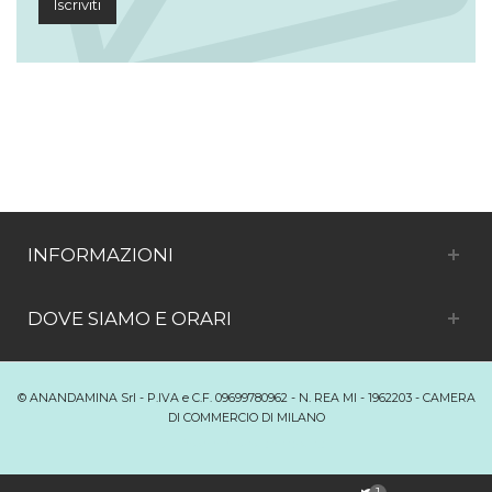
Iscriviti
INFORMAZIONI
DOVE SIAMO E ORARI
© ANANDAMINA Srl - P.IVA e C.F. 09699780962 - N. REA MI - 1962203 - CAMERA
DI COMMERCIO DI MILANO
Passa alla versione desktop