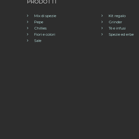
PRODOTTI
Mix di spezie
Kit regalo
Pepe
Grinder
Chillies
Tè e infusi
Fiori e colori
Spezie ed erbe
Sale