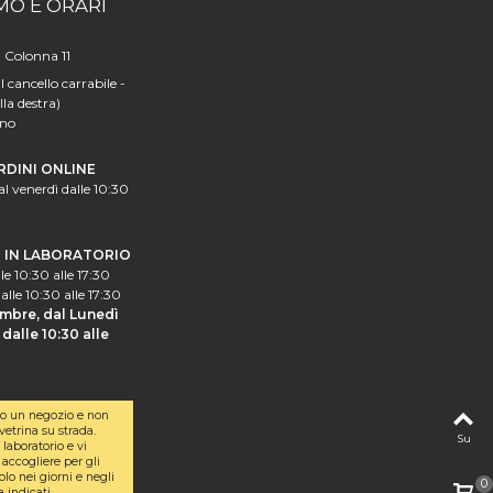
MO E ORARI
a Colonna 11
l cancello carrabile -
lla destra)
ano
RDINI ONLINE
al venerdì dalle 10:30
I IN LABORATORIO
le 10:30 alle 17:30
alle 10:30 alle 17:30
mbre, dal Lunedì
dalle 10:30 alle
o un negozio e non
etrina su strada.
Su
laboratorio e vi
accogliere per gli
olo nei giorni e negli
0
a indicati.