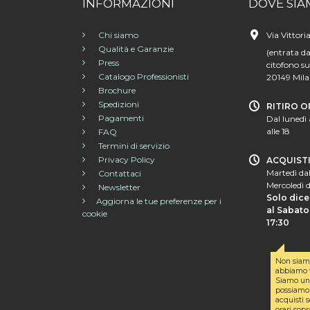
INFORMAZIONI
DOVE SIA
Chi siamo
Via Vittori
Qualità e Garanzie
(entrata da
Press
citofono su
Catalogo Professionisti
20149 Mil
Brochure
Spedizioni
RITIRO O
Pagamenti
Dal lunedì 
alle 18
FAQ
Termini di servizio
Privacy Policy
ACQUIST
Martedì dal
Contattaci
Mercoledì d
Newsletter
Solo dice
Aggiorna le tue preferenze per i
al Sabato 
cookie
17:30
Non siam
abbiamo v
Siamo un 
possiamo 
acquisti s
orari sopr