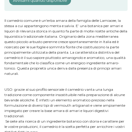
Avvisami quando disponibile
Il camedrio comune
è un'erba amara della famiglia delle
Lamiacee, la
stessa a cui appartengono menta e salvia. E’ una botanica per amari e
liquori di rilevanza storica in quanto fa parte di molte ricette antiche della
liquoristica tradizionale italiana. Originario della zona mediterranea
questo piccolo arbusto perenne cresce spontaneamente in Italia ed è
ricercato per le sue foglie e sommità fiorite che costituiscono la parte
principalmente utilizzata della pianta. La caratteristica distintiva del
camedrio è il suo sapore piuttosto amarognolo e aromatico, una qualità
fondamentale che lo classifica come un energico ingrediente amaro-
tonico. Questa proprietà unica deriva dalla presenza di principi amari
naturali.
USO: grazie al suo profilo sensoriale il camedrio vanta una lunga
tradizione come componente insostituibile nella preparazione di alcune
bevande alcoliche. È infatti un elemento aromatico prezioso nella
formulazione di diversi tipi di vermouth artigianali e viene ampiamente
impiegato per creare la base amara di amari e liquori digestivi
tradizionali.
Se siete alla ricerca di un ingrediente botanico con storia e carattere per
le vostre produzioni, il camedrio è la scelta perfetta per arricchire i vostri
distillati fatti in casa.