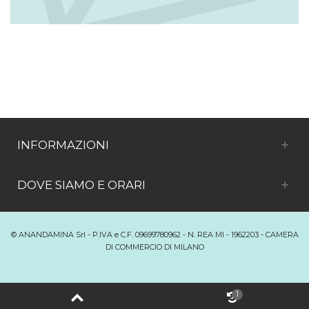
INFORMAZIONI
DOVE SIAMO E ORARI
© ANANDAMINA Srl - P.IVA e C.F. 09699780962 - N. REA MI - 1962203 - CAMERA
DI COMMERCIO DI MILANO
Passa alla versione desktop
1