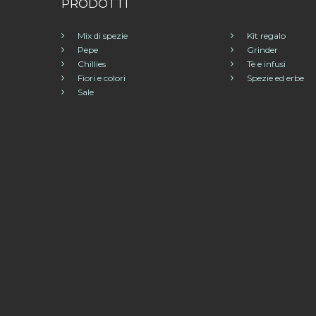
PRODOTTI
Mix di spezie
Kit regalo
Pepe
Grinder
Chillies
Tè e infusi
Fiori e colori
Spezie ed erbe
Sale