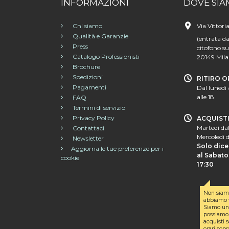
INFORMAZIONI
DOVE SIA
Chi siamo
Via Vittori
Qualità e Garanzie
(entrata da
Press
citofono su
Catalogo Professionisti
20149 Mil
Brochure
Spedizioni
RITIRO O
Pagamenti
Dal lunedì 
alle 18
FAQ
Termini di servizio
Privacy Policy
ACQUIST
Martedì dal
Contattaci
Mercoledì d
Newsletter
Solo dice
Aggiorna le tue preferenze per i
al Sabato 
cookie
17:30
Non siam
abbiamo v
Siamo un 
possiamo 
acquisti s
orari sopr