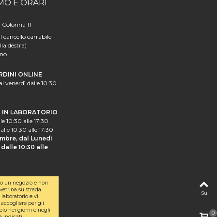
MO E ORARI
a Colonna 11
l cancello carrabile -
lla destra)
ano
RDINI ONLINE
al venerdì dalle 10:30
I IN LABORATORIO
le 10:30 alle 17:30
alle 10:30 alle 17:30
mbre, dal Lunedì
dalle 10:30 alle
o un negozio e non
etrina su strada.
Su
laboratorio e vi
accogliere per gli
olo nei giorni e negli
0
a indicati.