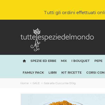
Tutti gli ordini effettuati o
SPEZIE ED ERBE
MIX
I BOUQUET
PEPE
FAMILY PACK
LIBRI
KIT RICETTE
CORSI CON 
Home
>
SALE
>
Sale alla Curcuma 130g