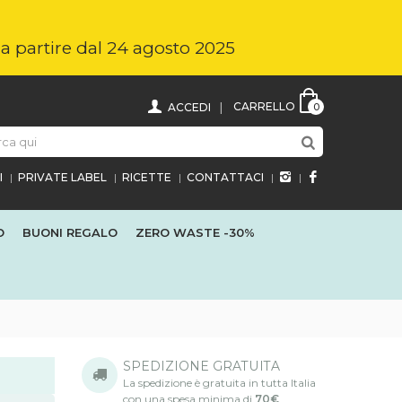
i a partire dal 24 agosto 2025
CARRELLO
ACCEDI
0
I
PRIVATE LABEL
RICETTE
CONTATTACI
O
BUONI REGALO
ZERO WASTE
-30%
SPEDIZIONE GRATUITA
La spedizione è gratuita in tutta Italia
con una spesa minima di
70€