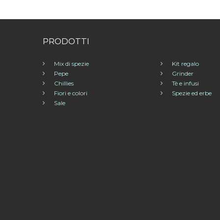
PRODOTTI
Mix di spezie
Kit regalo
Pepe
Grinder
Chillies
Tè e infusi
Fiori e colori
Spezie ed erbe
Sale