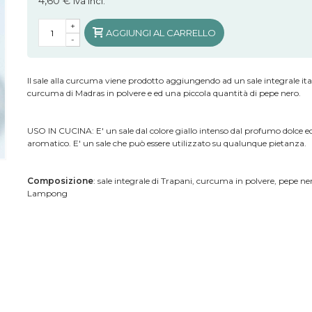
4,60 €
iva incl.
+
AGGIUNGI AL CARRELLO
-
Il sale alla curcuma viene prodotto aggiungendo ad un sale integrale ita
curcuma di Madras in polvere e ed una piccola quantità di pepe nero.
USO IN CUCINA: E' un sale dal colore giallo intenso dal profumo dolce e
aromatico. E' un sale che può essere utilizzato su qualunque pietanza.
Composizione
: sale integrale di Trapani, curcuma in polvere, pepe ner
Lampong