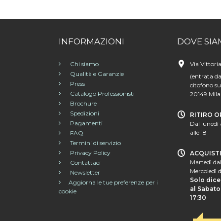
INFORMAZIONI
DOVE SIA
Chi siamo
Via Vittori
Qualità e Garanzie
(entrata da
Press
citofono su
Catalogo Professionisti
20149 Mil
Brochure
Spedizioni
RITIRO O
Pagamenti
Dal lunedì 
alle 18
FAQ
Termini di servizio
Privacy Policy
ACQUIST
Martedì dal
Contattaci
Mercoledì d
Newsletter
Solo dice
Aggiorna le tue preferenze per i
al Sabato 
cookie
17:30