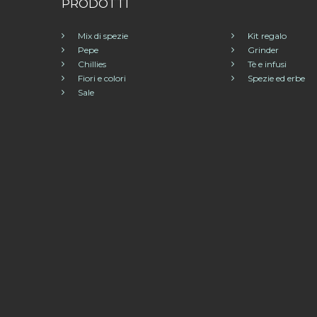
PRODOTTI
Mix di spezie
Kit regalo
Pepe
Grinder
Chillies
Tè e infusi
Fiori e colori
Spezie ed erbe
Sale