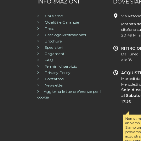
INFORMAZIONI
DOVE SIA
Chi siamo
Via Vittori
Qualità e Garanzie
(entrata da
Press
citofono su
Catalogo Professionisti
20149 Mil
Brochure
Spedizioni
RITIRO O
Pagamenti
Dal lunedì 
alle 18
FAQ
Termini di servizio
Privacy Policy
ACQUIST
Martedì dal
Contattaci
Mercoledì d
Newsletter
Solo dice
Aggiorna le tue preferenze per i
al Sabato 
cookie
17:30
Non siam
abbiamo v
Siamo un 
possiamo 
acquisti s
orari sopr