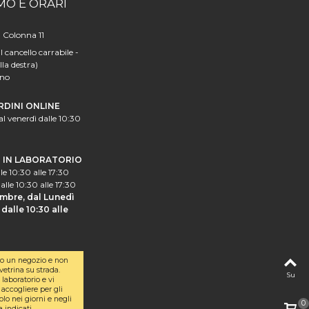
MO E ORARI
a Colonna 11
l cancello carrabile -
lla destra)
ano
RDINI ONLINE
al venerdì dalle 10:30
I IN LABORATORIO
le 10:30 alle 17:30
alle 10:30 alle 17:30
mbre, dal Lunedì
dalle 10:30 alle
o un negozio e non
etrina su strada.
Su
laboratorio e vi
accogliere per gli
olo nei giorni e negli
0
a indicati.