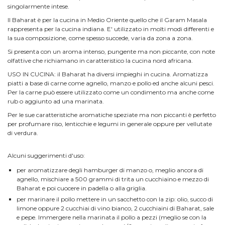
singolarmente intese.
Il Baharat è per la cucina in Medio Oriente quello che il Garam Masala
rappresenta per la cucina indiana. E' utilizzato in molti modi differenti e
la sua composizione, come spesso succede, varia da zona a zona.
Si presenta con un aroma intenso, pungente ma non piccante, con note
olfattive che richiamano in caratteristico la cucina nord africana.
USO IN CUCINA: il Baharat ha diversi impieghi in cucina. Aromatizza
piatti a base di carne come agnello, manzo e pollo ed anche alcuni pesci.
Per la carne può essere utilizzato come un condimento ma anche come
rub o aggiunto ad una marinata.
Per le sue caratteristiche aromatiche speziate ma non piccanti è perfetto
per profumare riso, lenticchie e legumi in generale oppure per vellutate
di verdura.
Alcuni suggerimenti d'uso:
per aromatizzare degli hamburger di manzo o, meglio ancora di
agnello, mischiare a 500 grammi di trita un cucchiaino e mezzo di
Baharat e poi cuocere in padella o alla griglia.
per marinare il pollo mettere in un sacchetto con la zip: olio, succo di
limone oppure 2 cucchiai di vino bianco, 2 cucchiaini di Baharat, sale
e pepe. Immergere nella marinata il pollo a pezzi (meglio se con la