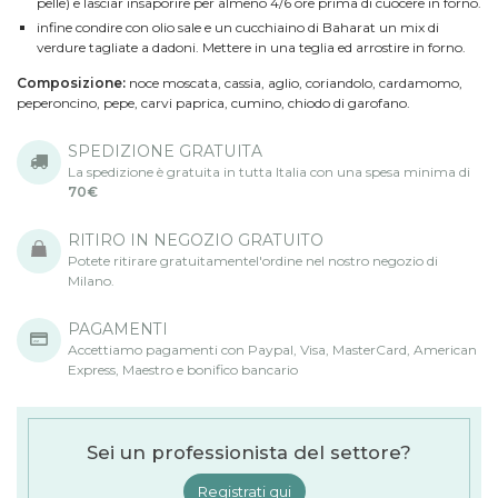
pelle) e lasciar insaporire per almeno 4/6 ore prima di cuocere in forno.
infine condire con olio sale e un cucchiaino di Baharat un mix di
verdure tagliate a dadoni. Mettere in una teglia ed arrostire in forno.
Composizione:
noce moscata, cassia, aglio, coriandolo, cardamomo,
peperoncino, pepe, carvi paprica, cumino, chiodo di garofano.
SPEDIZIONE GRATUITA
La spedizione è gratuita in tutta Italia con una spesa minima di
70€
RITIRO IN NEGOZIO GRATUITO
Potete ritirare gratuitamentel'ordine nel nostro negozio di
Milano.
PAGAMENTI
Accettiamo pagamenti con Paypal, Visa, MasterCard, American
Express, Maestro e bonifico bancario
Sei un professionista del settore?
Registrati qui