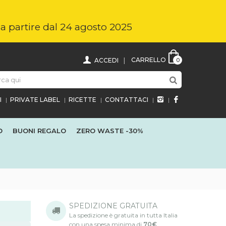
i a partire dal 24 agosto 2025
CARRELLO
ACCEDI
0
I
PRIVATE LABEL
RICETTE
CONTATTACI
O
BUONI REGALO
ZERO WASTE
-30%
SPEDIZIONE GRATUITA
La spedizione è gratuita in tutta Italia
con una spesa minima di
70€