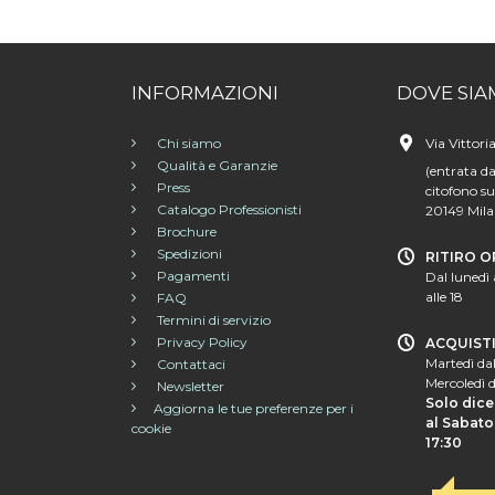
INFORMAZIONI
DOVE SIA
Chi siamo
Via Vittori
Qualità e Garanzie
(entrata da
Press
citofono su
Catalogo Professionisti
20149 Mil
Brochure
Spedizioni
RITIRO O
Pagamenti
Dal lunedì 
alle 18
FAQ
Termini di servizio
Privacy Policy
ACQUIST
Martedì dal
Contattaci
Mercoledì d
Newsletter
Solo dice
Aggiorna le tue preferenze per i
al Sabato 
cookie
17:30