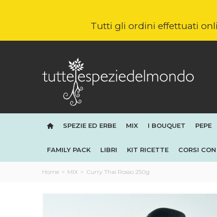
Tutti gli ordini effettuati o
SPEZIE ED ERBE
MIX
I BOUQUET
PEPE
FAMILY PACK
LIBRI
KIT RICETTE
CORSI CON 
Home
>
MIX
>
Curry Thai Rosso 250g