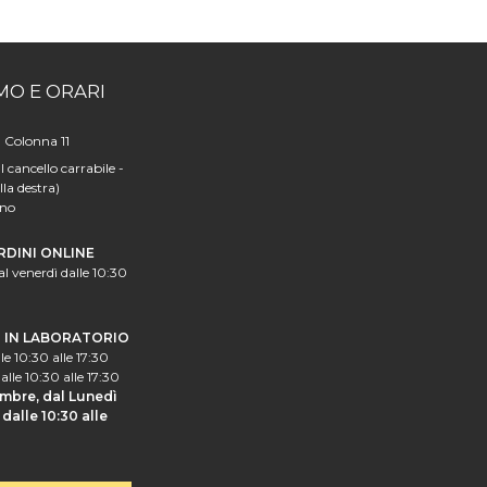
MO E ORARI
a Colonna 11
l cancello carrabile -
lla destra)
ano
RDINI ONLINE
al venerdì dalle 10:30
I IN LABORATORIO
le 10:30 alle 17:30
alle 10:30 alle 17:30
mbre, dal Lunedì
dalle 10:30 alle