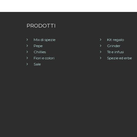
PRODOTTI
Mix di spezie
Kit regalo
Pepe
Grinder
Chillies
Tè e infusi
Fiori e colori
Spezie ed erbe
Sale