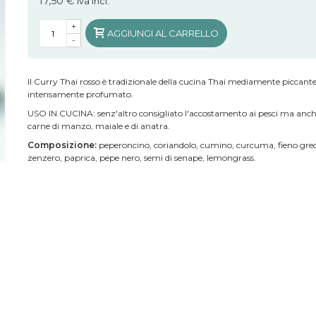
17,50 €
iva incl.
+
AGGIUNGI AL CARRELLO
-
Il Curry Thai rosso è tradizionale della cucina Thai mediamente piccante
intensamente profumato.
USO IN CUCINA: senz'altro consigliato l'accostamento ai pesci ma anch
carne di manzo, maiale e di anatra.
Composizione:
peperoncino, coriandolo, cumino, curcuma, fieno gre
zenzero, paprica, pepe nero, semi di senape, lemongrass.