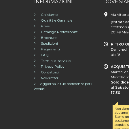
INFORMAZIONI
DOVE SIA
Chi siamo
Via Vittori
Qualità e Garanzie
(entrata da
Press
citofono su
Catalogo Professionisti
20149 Mil
Brochure
Spedizioni
RITIRO O
Pagamenti
Dal lunedì 
alle 18
FAQ
Termini di servizio
Privacy Policy
ACQUIST
Martedì dal
Contattaci
Mercoledì d
Newsletter
Solo dice
Aggiorna le tue preferenze per i
al Sabato 
cookie
17:30
Non siam
abbiamo v
Siamo un 
possiamo 
acquisti s
orari sopr