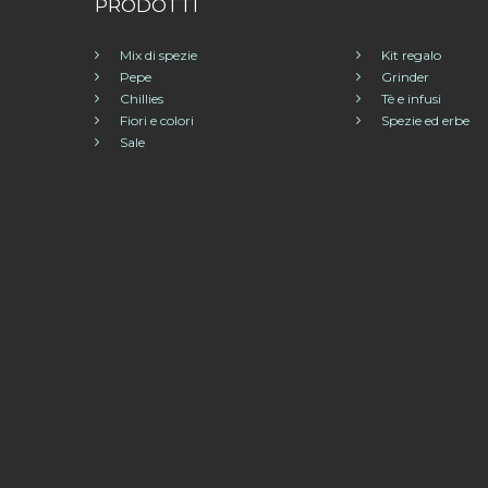
PRODOTTI
Mix di spezie
Kit regalo
Pepe
Grinder
Chillies
Tè e infusi
Fiori e colori
Spezie ed erbe
Sale