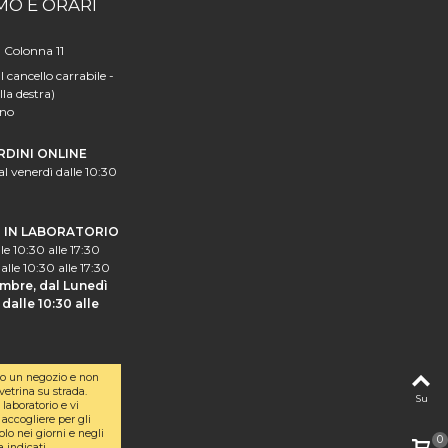
MO E ORARI
a Colonna 11
l cancello carrabile -
lla destra)
ano
RDINI ONLINE
al venerdì dalle 10:30
I IN LABORATORIO
le 10:30 alle 17:30
alle 10:30 alle 17:30
mbre, dal Lunedì
dalle 10:30 alle
o un negozio e non
etrina su strada.
Su
laboratorio e vi
accogliere per gli
olo nei giorni e negli
0
a indicati.