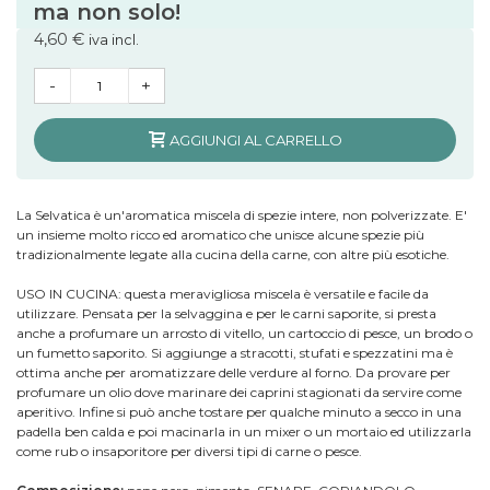
ma non solo!
4,60 €
iva incl.
-
+
AGGIUNGI AL CARRELLO
La Selvatica è un'aromatica miscela di spezie intere, non polverizzate. E'
un insieme molto ricco ed aromatico che unisce alcune spezie più
tradizionalmente legate alla cucina della carne, con altre più esotiche.
USO IN CUCINA: questa meravigliosa miscela è versatile e facile da
utilizzare. Pensata per la selvaggina e per le carni saporite, si presta
anche a profumare un arrosto di vitello, un cartoccio di pesce, un brodo o
un fumetto saporito. Si aggiunge a stracotti, stufati e spezzatini ma è
ottima anche per aromatizzare delle verdure al forno. Da provare per
profumare un olio dove marinare dei caprini stagionati da servire come
aperitivo. Infine si può anche tostare per qualche minuto a secco in una
padella ben calda e poi macinarla in un mixer o un mortaio ed utilizzarla
come rub o insaporitore per diversi tipi di carne o pesce.