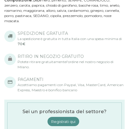
Composizione:
pepe nero, pimento, SENAPE, CORIANDOLO,
zenzero, carota, paprica, chiodo di garofano, bacche rosa, timo, aneto,
rosmarino, maggiorana, alloro, salvia, cardamomo, ginepro, cannella,
porro, pastinaca, SEDANO, cipolla, prezzemolo, pomodoro, noce
moscata.
SPEDIZIONE GRATUITA
La spedizione è gratuita in tutta Italia con una spesa minima di
70€
RITIRO IN NEGOZIO GRATUITO
Potete ritirare gratuitamentel'ordine nel nostro negozio di
Milano.
PAGAMENTI
Accettiamo pagamenti con Paypal, Visa, MasterCard, American
Express, Maestro e bonifico bancario
Sei un professionista del settore?
Registrati qui