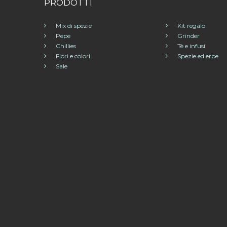
PRODOTTI
Mix di spezie
Kit regalo
Pepe
Grinder
Chillies
Tè e infusi
Fiori e colori
Spezie ed erbe
Sale