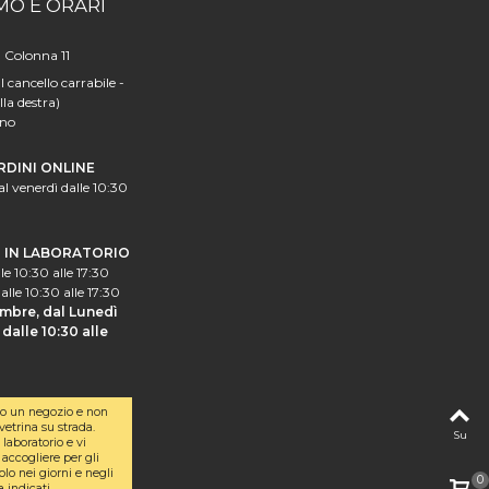
MO E ORARI
a Colonna 11
l cancello carrabile -
lla destra)
ano
RDINI ONLINE
al venerdì dalle 10:30
I IN LABORATORIO
le 10:30 alle 17:30
alle 10:30 alle 17:30
mbre, dal Lunedì
dalle 10:30 alle
o un negozio e non
etrina su strada.
Su
laboratorio e vi
accogliere per gli
olo nei giorni e negli
0
a indicati.