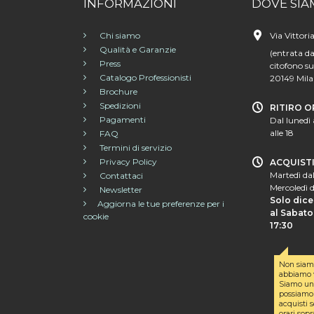
INFORMAZIONI
DOVE SIA
Chi siamo
Via Vittori
Qualità e Garanzie
(entrata da
Press
citofono su
Catalogo Professionisti
20149 Mil
Brochure
Spedizioni
RITIRO O
Pagamenti
Dal lunedì 
alle 18
FAQ
Termini di servizio
Privacy Policy
ACQUIST
Martedì dal
Contattaci
Mercoledì d
Newsletter
Solo dice
Aggiorna le tue preferenze per i
al Sabato 
cookie
17:30
Non siam
abbiamo v
Siamo un 
possiamo 
acquisti s
orari sopr