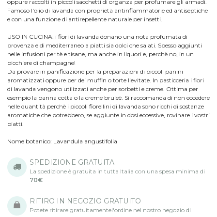
oppure raccolti in piccoli sacchetti di organza per profumare gli armadi.
Famoso l'olio di lavanda con proprietà antinfiammatorie ed antiseptiche
e con una funzione di antirepellente naturale per insetti.
USO IN CUCINA: i fiori di lavanda donano una nota profumata di
provenza e di mediterraneo a piatti sia dolci che salati. Spesso aggiunti
nelle infusioni per tè e tisane, ma anche in liquori e, perchè no, in un
bicchiere di champagne!
Da provare in panificazione per la preparazioni di piccoli panini
aromatizzati oppure per dei muffin o torte lievitate. In pasticceria i fiori
di lavanda vengono utilizzati anche per sorbetti e creme. Ottima per
esempio la panna cotta o la creme bruleè. Si raccomanda di non eccedere
nelle quantità perchè i piccoli fiorellini di lavanda sono ricchi di sostanze
aromatiche che potrebbero, se aggiunte in dosi eccessive, rovinare i vostri
piatti.
Nome botanico:
Lavandula angustifolia
SPEDIZIONE GRATUITA
La spedizione è gratuita in tutta Italia con una spesa minima di
70€
RITIRO IN NEGOZIO GRATUITO
Potete ritirare gratuitamentel'ordine nel nostro negozio di