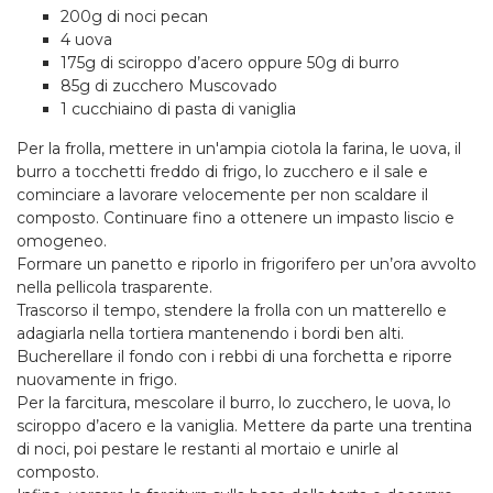
200g di noci pecan
4 uova
175g di sciroppo d’acero oppure 50g di burro
85g di zucchero Muscovado
1 cucchiaino di pasta di vaniglia
Per la frolla, mettere in un'ampia ciotola la farina, le uova, il
burro a tocchetti freddo di frigo, lo zucchero e il sale e
cominciare a lavorare velocemente per non scaldare il
composto. Continuare fino a ottenere un impasto liscio e
omogeneo.
Formare un panetto e riporlo in frigorifero per un’ora avvolto
nella pellicola trasparente.
Trascorso il tempo, stendere la frolla con un matterello e
adagiarla nella tortiera mantenendo i bordi ben alti.
Bucherellare il fondo con i rebbi di una forchetta e riporre
nuovamente in frigo.
Per la farcitura, mescolare il burro, lo zucchero, le uova, lo
sciroppo d’acero e la vaniglia. Mettere da parte una trentina
di noci, poi pestare le restanti al mortaio e unirle al
composto.