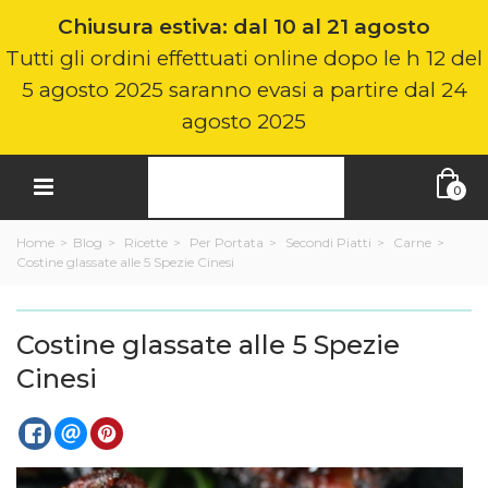
Chiusura estiva: dal 10 al 21 agosto
Tutti gli ordini effettuati online dopo le h 12 del
5 agosto 2025 saranno evasi a partire dal 24
agosto 2025
0
Home
>
Blog
>
Ricette
>
Per Portata
>
Secondi Piatti
>
Carne
>
Costine glassate alle 5 Spezie Cinesi
Costine glassate alle 5 Spezie
Cinesi