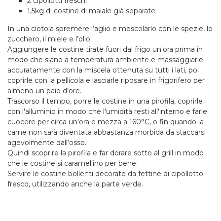
2 cipollotti freschi
1,5kg di costine di maiale già separate
In una ciotola spremere l’aglio e mescolarlo con le spezie, lo
zucchero, il miele e l’olio.
Aggiungere le costine tirate fuori dal frigo un'ora prima in
modo che siano a temperatura ambiente e massaggiarle
accuratamente con la miscela ottenuta su tutti i lati, poi
coprirle con la pellicola e lasciarle riposare in frigorifero per
almeno un paio d’ore.
Trascorso il tempo, porre le costine in una pirofila, coprirle
con l'alluminio in modo che l'umidità resti all'interno e farle
cuocere per circa un'ora e mezza a 160°C, o fin quando la
carne non sarà diventata abbastanza morbida da staccarsi
agevolmente dall’osso.
Quindi scoprire la pirofila e far dorare sotto al grill in modo
che le costine si caramellino per bene.
Servire le costine bollenti decorate da fettine di cipollotto
fresco, utilizzando anche la parte verde.