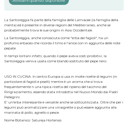
Avvisami quando disponibile
La Santoreggia fa parte della famiglia delle Lamiacee (la famiglia della
menta) ed è presente in diverse regioni del Mediterraneo, anche se
probabilmente trova le sue origini in Asia Occidentale.
La Santoreggia, anche conosciuta come "erba dei fagioli", ha un
profumo erbaceo che ricorda il timo e l'anice con in aggiunta delle note
pepate.
In tempi lontani infatti, quando il pepe aveva costi proibitivi, la
Santoreggia veniva usata come blando sostituto del pepe nero.
USO IN CUCINA: In centro Europa si usa in molte ricette di legumi (in
particolare di fagioli e piselli) mentre è un aroma che si trova
frequentemente n una tipica ricetta del ripieno del tacchino del
Ringraziamento, essendo stata introdotta nel Nuovo Mondo dai Padri
Pellegrini.
E' un'erba interessante e versatile anche se sottoutilizzata. Oltre che per i
legumi può aromatizzare una vinaigrette o può essere aggiunta alla
marinata di pollo, agnello o pesce.
Nome Botanico: Satureja Hortensis